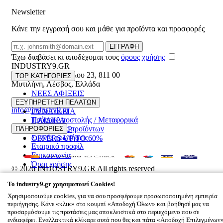
Newsletter
Κάνε την εγγραφή σου και μάθε για προϊόντα και προσφορές
Email
ΕΓΓΡΑΦΗ
Έχω διαβάσει κι αποδέχομαι τους
όρους χρήσης
INDUSTRY9.GR
Ελευθέριου Βενιζέλου 23
,
811 00
TOP ΚΑΤΗΓΟΡΙΕΣ
Μυτιλήνη
,
Λέσβος
,
Ελλάδα
ΝΕΕΣ ΑΦΙΞΕΙΣ
22510 55629
ΑΝΔΡΙΚΑ
ΕΞΥΠΗΡΕΤΗΣΗ ΠΕΛΑΤΩΝ
info@industry9.gr
ΓΥΝΑΙΚΕΙΑ
Τρόποι Αποστολής / Μεταφορικά
ΠΑΙΔΙΚΑ
Επιστροφές προϊόντων
ΠΛΗΡΟΦΟΡΙΕΣ
ΑΞΕΣΟΥΑΡ
Συχνές ερωτήσεις
OFFERS UP TO 60%
Εταιρικό προφίλ
Επικοινωνία
Όροι χρήσης
© 2026
INDUSTRY9.GR
All rights reserved
Designed & developed by
NETMECHANICS
To
industry9.gr
χρησιμοποιεί Cookies!
Το Καλάθι Σου
×
Χρησιμοποιούμε cookies, για να σου προσφέρουμε προσωποποιημένη εμπειρία
0
περιήγησης. Κάνε «κλικ» στο κουμπί «Αποδοχή Όλων» και βοήθησέ μας να
Βάλε κάτι στο καλάθι σου
προσαρμόσουμε τις προτάσεις μας αποκλειστικά στο περιεχόμενο που σε
ενδιαφέρει. Εναλλακτικά κλίκαρε αυτά που θες και πάτα «Αποδοχή Επιλεγμένων