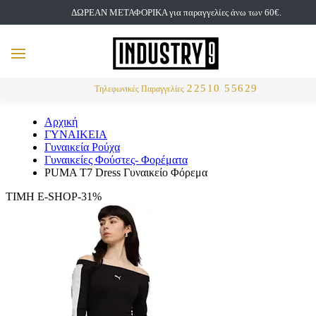
ΔΩΡΕΑΝ ΜΕΤΑΦΟΡΙΚΑ για παραγγελίες άνω των 60€.
but
MENU
Αναζήτηση
22510 55629
Τηλεφωνικές Παραγγελίες
Αρχική
ΓΥΝΑΙΚΕΙΑ
Γυναικεία Ρούχα
Γυναικείες Φούστες- Φορέματα
PUMA T7 Dress Γυναικείο Φόρεμα
ΤΙΜΗ E-SHOP-31%