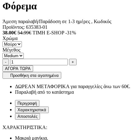
Φόρεμα
Άμεση παραλαβή/Παράδοση σε 1-3 ημέρες
, Κωδικός
Προϊόντος:
635383-01
38.00€
54.99€
ΤΙΜΗ E-SHOP -31%
Χρώμα
Μέγεθος
Ποσότητα
product.increase.quantity
product.decrease.quantity
-
+
ΑΓΟΡΑ ΤΩΡΑ
Προσθήκη στα αγαπημένα
ΔΩΡΕΑΝ ΜΕΤΑΦΟΡΙΚΑ για παραγγελίες άνω των 60€.
Παραλαβή από το κατάστημα
Περιγραφή
Χαρακτηριστικά
Αποστολές
ΧΑΡΑΚΤΗΡΙΣΤΙΚΑ:
Μακριά μανίκια.