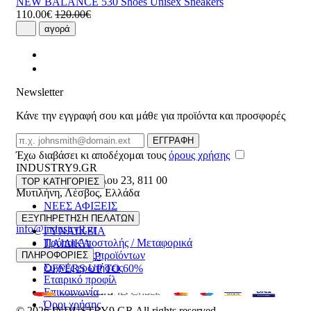
NEW BALANCE 530 Shoes Unisex Sneakers
110.00€
120.00€
αγορά
Newsletter
Κάνε την εγγραφή σου και μάθε για προϊόντα και προσφορές
Email
ΕΓΓΡΑΦΗ
Έχω διαβάσει κι αποδέχομαι τους
όρους χρήσης
INDUSTRY9.GR
Ελευθέριου Βενιζέλου 23
,
811 00
TOP ΚΑΤΗΓΟΡΙΕΣ
Μυτιλήνη
,
Λέσβος
,
Ελλάδα
ΝΕΕΣ ΑΦΙΞΕΙΣ
22510 55629
ΑΝΔΡΙΚΑ
ΕΞΥΠΗΡΕΤΗΣΗ ΠΕΛΑΤΩΝ
info@industry9.gr
ΓΥΝΑΙΚΕΙΑ
Τρόποι Αποστολής / Μεταφορικά
ΠΑΙΔΙΚΑ
Επιστροφές προϊόντων
ΠΛΗΡΟΦΟΡΙΕΣ
ΑΞΕΣΟΥΑΡ
Συχνές ερωτήσεις
OFFERS UP TO 60%
Εταιρικό προφίλ
Επικοινωνία
Όροι χρήσης
© 2026
INDUSTRY9.GR
All rights reserved