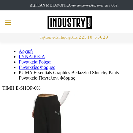
ΔΩΡΕΑΝ ΜΕΤΑΦΟΡΙΚΑ για παραγγελίες άνω των 60€.
but
MENU
Αναζήτηση
22510 55629
Τηλεφωνικές Παραγγελίες
Αρχική
ΓΥΝΑΙΚΕΙΑ
Γυναικεία Ρούχα
Γυναικείες Φόρμες
PUMA Essentials Graphics Bedazzled Slouchy Pants
Γυναικείο Παντελόνι Φόρμας
ΤΙΜΗ E-SHOP-0%