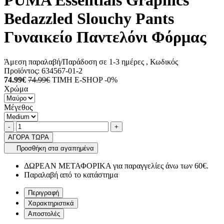
PUMA Essentials Graphics
Bedazzled Slouchy Pants
Γυναικείο Παντελόνι Φόρμας
Άμεση παραλαβή/Παράδοση σε 1-3 ημέρες
, Κωδικός
Προϊόντος:
634567-01-2
74.99€
74.99€
ΤΙΜΗ E-SHOP -0%
Χρώμα
Μέγεθος
Ποσότητα
product.increase.quantity
product.decrease.quantity
-
+
ΑΓΟΡΑ ΤΩΡΑ
Προσθήκη στα αγαπημένα
ΔΩΡΕΑΝ ΜΕΤΑΦΟΡΙΚΑ για παραγγελίες άνω των 60€.
Παραλαβή από το κατάστημα
Περιγραφή
Χαρακτηριστικά
Αποστολές