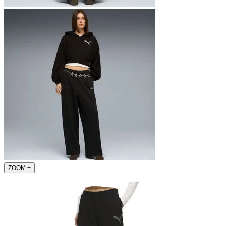
ZOOM
+