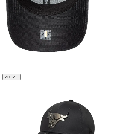
ZOOM
+