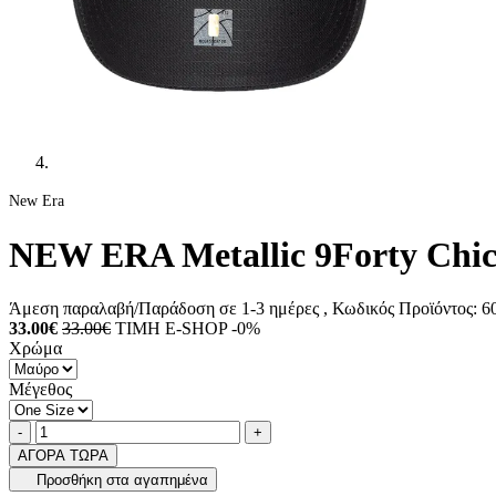
New Era
NEW ERA Metallic 9Forty Chic
Άμεση παραλαβή/Παράδοση σε 1-3 ημέρες
, Κωδικός Προϊόντος:
60
33.00€
33.00€
ΤΙΜΗ E-SHOP -0%
Χρώμα
Μέγεθος
Ποσότητα
product.increase.quantity
product.decrease.quantity
-
+
ΑΓΟΡΑ ΤΩΡΑ
Προσθήκη στα αγαπημένα