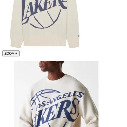
ZOOM
+