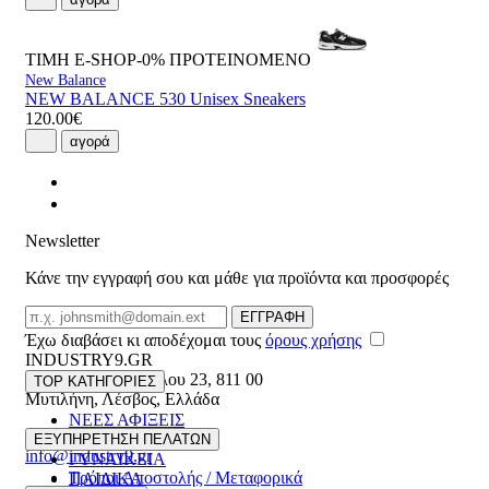
ΤΙΜΗ E-SHOP-0%
ΠΡΟΤΕΙΝΟΜΕΝΟ
New Balance
NEW BALANCE 530 Unisex Sneakers
120.00€
αγορά
Newsletter
Κάνε την εγγραφή σου και μάθε για προϊόντα και προσφορές
Email
ΕΓΓΡΑΦΗ
Έχω διαβάσει κι αποδέχομαι τους
όρους χρήσης
INDUSTRY9.GR
Ελευθέριου Βενιζέλου 23
,
811 00
TOP ΚΑΤΗΓΟΡΙΕΣ
Μυτιλήνη
,
Λέσβος
,
Ελλάδα
ΝΕΕΣ ΑΦΙΞΕΙΣ
22510 55629
ΑΝΔΡΙΚΑ
ΕΞΥΠΗΡΕΤΗΣΗ ΠΕΛΑΤΩΝ
info@industry9.gr
ΓΥΝΑΙΚΕΙΑ
Τρόποι Αποστολής / Μεταφορικά
ΠΑΙΔΙΚΑ