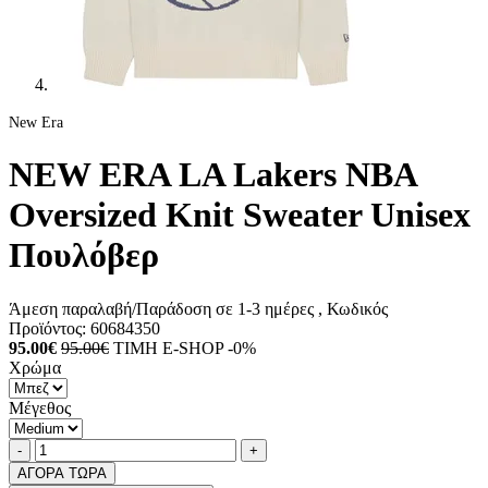
New Era
NEW ERA LA Lakers NBA
Oversized Knit Sweater Unisex
Πουλόβερ
Άμεση παραλαβή/Παράδοση σε 1-3 ημέρες
, Κωδικός
Προϊόντος:
60684350
95.00€
95.00€
ΤΙΜΗ E-SHOP -0%
Χρώμα
Μέγεθος
Ποσότητα
product.increase.quantity
product.decrease.quantity
-
+
ΑΓΟΡΑ ΤΩΡΑ