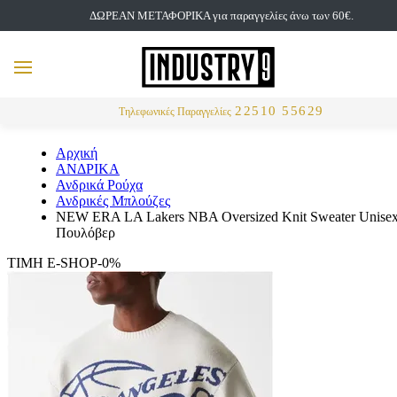
ΔΩΡΕΑΝ ΜΕΤΑΦΟΡΙΚΑ για παραγγελίες άνω των 60€.
but
MENU
Αναζήτηση
22510 55629
Τηλεφωνικές Παραγγελίες
Αρχική
ΑΝΔΡΙΚΑ
Ανδρικά Ρούχα
Ανδρικές Μπλούζες
NEW ERA LA Lakers NBA Oversized Knit Sweater Unise
Πουλόβερ
ΤΙΜΗ E-SHOP-0%