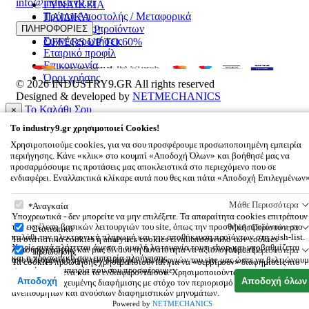
info@industry9.gr
ΓΥΝΑΙΚΕΙΑ
Τρόποι Αποστολής / Μεταφορικά
ΠΑΙΔΙΚΑ
Επιστροφές προϊόντων
ΠΛΗΡΟΦΟΡΙΕΣ
ΑΞΕΣΟΥΑΡ
Συχνές ερωτήσεις
OFFERS UP TO 60%
Εταιρικό προφίλ
Επικοινωνία
Όροι χρήσης
© 2026
INDUSTRY9.GR
All rights reserved
Designed & developed by
NETMECHANICS
Το Καλάθι Σου
×
0
To
industry9.gr
χρησιμοποιεί Cookies!
Βάλε κάτι στο καλάθι σου
Χρησιμοποιούμε cookies, για να σου προσφέρουμε προσωποποιημένη εμπειρία
περιήγησης. Κάνε «κλικ» στο κουμπί «Αποδοχή Όλων» και βοήθησέ μας να
προσαρμόσουμε τις προτάσεις μας αποκλειστικά στο περιεχόμενο που σε
ενδιαφέρει. Εναλλακτικά κλίκαρε αυτά που θες και πάτα «Αποδοχή Επιλεγμένων
To
industry9.gr
χρησιμοποιεί Cookies!
Μάθε Περισσότερα
Αναγκαία
Υποχρεωτικά - δεν μπορείτε να μην επιλέξετε. Τα απαραίτητα cookies επιτρέπουν
την εκτέλεση βασικών λειτουργιών του site, όπως την προσθήκη προϊόντων στο
Μάθε Περισσότερα
Στατιστικά
καλάθι την ηλεκτρονική πληρωμή και την αποθήκευση προϊόντων στη wish-list.
Τα στατιστικά cookies ή analytics cookies είναι υποσύνολο των cookies
Χωρίς αυτά πλήττεται άμεσα η ομαλή λειτουργία του e-shop και υποβαθμίζεται
λειτουργικότητας και μας δίνουν τη δυνατότητα να αξιολογούμε την
Μάθε Περισσότερα
Προώθησης
και η προσωπική σου εμπειρία πλοήγησης.
αποτελεσματικότητα των διάφορων λειτουργιών του site μας ώστε να βελτιώνουμ
Τα cookies προώθησης χρησιμοποιούνται για να «σερβίρουν» διαφημίσεις πιο
συνεχώς την εμπειρία που σου προσφέρουμε.
σχετικές με εσένα και τα ενδιαφέροντά σου. Χρησιμοποιούνται επίσης για την
Αποδοχή
Αποδοχή όλων
αποστολή στοχευμένης διαφήμισης με στόχο τον περιορισμό των μαζικών,
ανεπιθύμητων και ανούσιων διαφημιστικών μηνυμάτων.
Powered by
NETMECHANICS