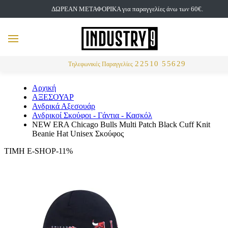
ΔΩΡΕΑΝ ΜΕΤΑΦΟΡΙΚΑ για παραγγελίες άνω των 60€.
but
MENU
Αναζήτηση
22510 55629
Τηλεφωνικές Παραγγελίες
Αρχική
ΑΞΕΣΟΥΑΡ
Ανδρικά Αξεσουάρ
Ανδρικοί Σκούφοι - Γάντια - Κασκόλ
NEW ERA Chicago Bulls Multi Patch Black Cuff Knit
Beanie Hat Unisex Σκούφος
ΤΙΜΗ E-SHOP-11%