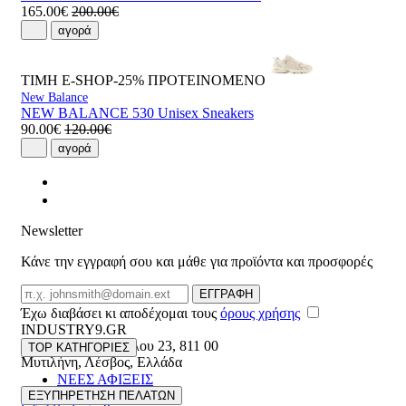
165.00€
200.00€
αγορά
ΤΙΜΗ E-SHOP-25%
ΠΡΟΤΕΙΝΟΜΕΝΟ
New Balance
NEW BALANCE 530 Unisex Sneakers
90.00€
120.00€
αγορά
Newsletter
Κάνε την εγγραφή σου και μάθε για προϊόντα και προσφορές
Email
ΕΓΓΡΑΦΗ
Έχω διαβάσει κι αποδέχομαι τους
όρους χρήσης
INDUSTRY9.GR
Ελευθέριου Βενιζέλου 23
,
811 00
TOP ΚΑΤΗΓΟΡΙΕΣ
Μυτιλήνη
,
Λέσβος
,
Ελλάδα
ΝΕΕΣ ΑΦΙΞΕΙΣ
22510 55629
ΑΝΔΡΙΚΑ
ΕΞΥΠΗΡΕΤΗΣΗ ΠΕΛΑΤΩΝ