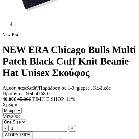
New Era
NEW ERA Chicago Bulls Multi
Patch Black Cuff Knit Beanie
Hat Unisex Σκούφος
Άμεση παραλαβή/Παράδοση σε 1-3 ημέρες
, Κωδικός
Προϊόντος:
60424768-0
40.00€
45.00€
ΤΙΜΗ E-SHOP -11%
Χρώμα
Μέγεθος
Ποσότητα
product.increase.quantity
product.decrease.quantity
-
+
ΑΓΟΡΑ ΤΩΡΑ