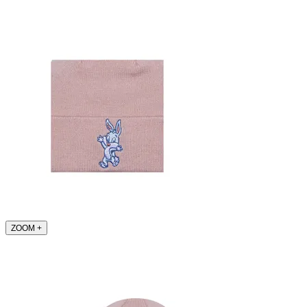
ZOOM
+