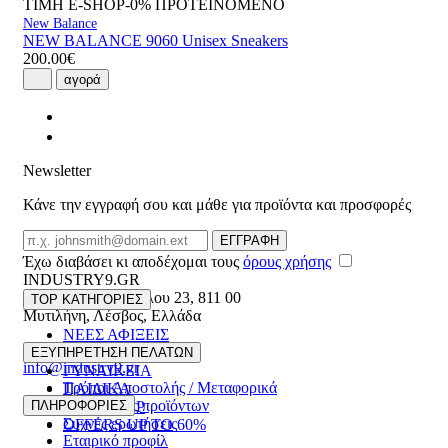
ΤΙΜΗ E-SHOP-0%
ΠΡΟΤΕΙΝΟΜΕΝΟ
New Balance
NEW BALANCE 9060 Unisex Sneakers
200.00€
αγορά
Newsletter
Κάνε την εγγραφή σου και μάθε για προϊόντα και προσφορές
Email
ΕΓΓΡΑΦΗ
Έχω διαβάσει κι αποδέχομαι τους
όρους χρήσης
INDUSTRY9.GR
Ελευθέριου Βενιζέλου 23
,
811 00
TOP ΚΑΤΗΓΟΡΙΕΣ
Μυτιλήνη
,
Λέσβος
,
Ελλάδα
ΝΕΕΣ ΑΦΙΞΕΙΣ
22510 55629
ΑΝΔΡΙΚΑ
ΕΞΥΠΗΡΕΤΗΣΗ ΠΕΛΑΤΩΝ
info@industry9.gr
ΓΥΝΑΙΚΕΙΑ
Τρόποι Αποστολής / Μεταφορικά
ΠΑΙΔΙΚΑ
Επιστροφές προϊόντων
ΠΛΗΡΟΦΟΡΙΕΣ
ΑΞΕΣΟΥΑΡ
Συχνές ερωτήσεις
OFFERS UP TO 60%
Εταιρικό προφίλ