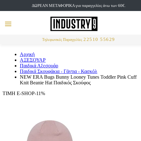
ΔΩΡΕΑΝ ΜΕΤΑΦΟΡΙΚΑ για παραγγελίες άνω των 60€.
but
MENU
Αναζήτηση
22510 55629
Τηλεφωνικές Παραγγελίες
Αρχική
ΑΞΕΣΟΥΑΡ
Παιδικά Αξεσουάρ
Παιδικά Σκουφάκια - Γάντια - Κασκόλ
NEW ERA Bugs Bunny Looney Tunes Toddler Pink Cuff
Knit Beanie Hat Παιδικός Σκούφος
ΤΙΜΗ E-SHOP-11%