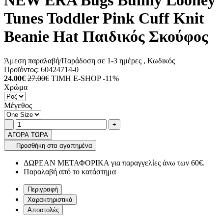
NEW ERA Bugs Bunny Looney
Tunes Toddler Pink Cuff Knit
Beanie Hat Παιδικός Σκούφος
Άμεση παραλαβή/Παράδοση σε 1-3 ημέρες
, Κωδικός
Προϊόντος:
60424714-0
24.00€
27.00€
ΤΙΜΗ E-SHOP -11%
Χρώμα
Μέγεθος
Ποσότητα
product.increase.quantity
product.decrease.quantity
-
+
ΑΓΟΡΑ ΤΩΡΑ
Προσθήκη στα αγαπημένα
ΔΩΡΕΑΝ ΜΕΤΑΦΟΡΙΚΑ για παραγγελίες άνω των 60€.
Παραλαβή από το κατάστημα
Περιγραφή
Χαρακτηριστικά
Αποστολές