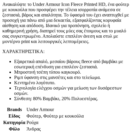
Ανακαλύψτε το Under Armour Icon Fleece Printed HD, ένα φούτερ
με κουκούλα που προσφέρει την τέλεια ισορροπία ανάμεσα σε
ζεστασιά, βάρος και απαλότητα. Το ύφασμά του έχει αναπτυχθεί με
προσοχή για πάνω από μια δεκαετία, εξασφαλίζοντας κορυφαία
αίσθηση και απόδοση. Ιδανικό για προπόνηση, σχολείο ή
καθημερινή χρήση, διατηρεί τους μύες σας έτοιμους και το μυαλό
σας συγκεντρωμένο. Απολαύστε επιπλέον άνεση και στυλ με
μοντέρνο print και λειτουργικές λεπτομέρειες.
ΧΑΡΑΚΤΗΡΙΣΤΙΚΑ:
Εξαιρετικά απαλό, μεσαίου βάρους fleece από βαμβάκι με
εσωτερική επένδυση για επιπλέον ζεστασιά.
Μπροστινή τσέπη τύπου καγκουρό.
Ριμπ ύφανση στις μανσέτες και στο τελείωμα.
Κεντημένο λογότυπο.
Τεχνολογία ελέγχου οσμών για μείωση των δυσάρεστων
οσμών.
Σύνθεση: 80% Βαμβάκι, 20% Πολυεστέρας.
Brands
Under Armour
Είδος
Φούτερ, Φούτερ με κουκούλα
Κατηγορία
Ρούχα
Φύλο
Άνδρας