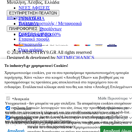
Μυτιλήνη
,
Λέσβος
,
Ελλάδα
ΝΕΕΣ ΑΦΙΞΕΙΣ
22510 55629
ΑΝΔΡΙΚΑ
ΕΞΥΠΗΡΕΤΗΣΗ ΠΕΛΑΤΩΝ
info@industry9.gr
ΓΥΝΑΙΚΕΙΑ
Τρόποι Αποστολής / Μεταφορικά
ΠΑΙΔΙΚΑ
Επιστροφές προϊόντων
ΠΛΗΡΟΦΟΡΙΕΣ
ΑΞΕΣΟΥΑΡ
Συχνές ερωτήσεις
OFFERS UP TO 60%
Εταιρικό προφίλ
Επικοινωνία
Όροι χρήσης
© 2026
INDUSTRY9.GR
All rights reserved
Designed & developed by
NETMECHANICS
Το Καλάθι Σου
×
To
industry9.gr
χρησιμοποιεί Cookies!
0
Χρησιμοποιούμε cookies, για να σου προσφέρουμε προσωποποιημένη εμπειρία
Βάλε κάτι στο καλάθι σου
περιήγησης. Κάνε «κλικ» στο κουμπί «Αποδοχή Όλων» και βοήθησέ μας να
προσαρμόσουμε τις προτάσεις μας αποκλειστικά στο περιεχόμενο που σε
ενδιαφέρει. Εναλλακτικά κλίκαρε αυτά που θες και πάτα «Αποδοχή Επιλεγμένων
To
industry9.gr
χρησιμοποιεί Cookies!
Μάθε Περισσότερα
Αναγκαία
Υποχρεωτικά - δεν μπορείτε να μην επιλέξετε. Τα απαραίτητα cookies επιτρέπουν
την εκτέλεση βασικών λειτουργιών του site, όπως την προσθήκη προϊόντων στο
Μάθε Περισσότερα
Στατιστικά
καλάθι την ηλεκτρονική πληρωμή και την αποθήκευση προϊόντων στη wish-list.
Τα στατιστικά cookies ή analytics cookies είναι υποσύνολο των cookies
Χωρίς αυτά πλήττεται άμεσα η ομαλή λειτουργία του e-shop και υποβαθμίζεται
λειτουργικότητας και μας δίνουν τη δυνατότητα να αξιολογούμε την
Μάθε Περισσότερα
Προώθησης
και η προσωπική σου εμπειρία πλοήγησης.
αποτελεσματικότητα των διάφορων λειτουργιών του site μας ώστε να βελτιώνουμ
Τα cookies προώθησης χρησιμοποιούνται για να «σερβίρουν» διαφημίσεις πιο
συνεχώς την εμπειρία που σου προσφέρουμε.
σχετικές με εσένα και τα ενδιαφέροντά σου. Χρησιμοποιούνται επίσης για την
Αποδοχή
Αποδοχή όλων
αποστολή στοχευμένης διαφήμισης με στόχο τον περιορισμό των μαζικών,