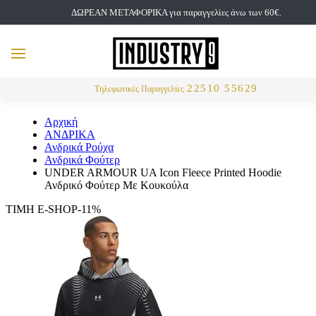
ΔΩΡΕΑΝ ΜΕΤΑΦΟΡΙΚΑ για παραγγελίες άνω των 60€.
but
MENU
Αναζήτηση
22510 55629
Τηλεφωνικές Παραγγελίες
Αρχική
ΑΝΔΡΙΚΑ
Ανδρικά Ρούχα
Ανδρικά Φούτερ
UNDER ARMOUR UA Icon Fleece Printed Hoodie
Ανδρικό Φούτερ Με Κουκούλα
ΤΙΜΗ E-SHOP-11%