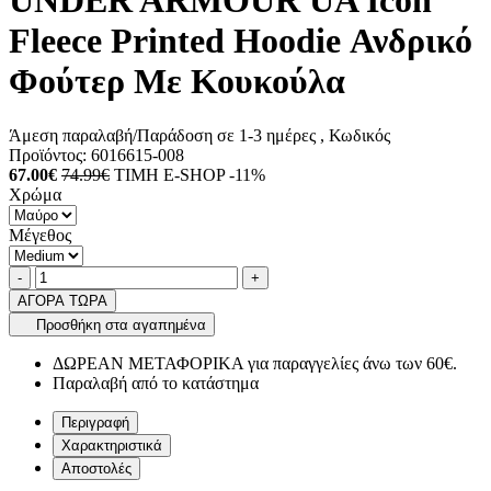
UNDER ARMOUR UA Icon
Fleece Printed Hoodie Ανδρικό
Φούτερ Με Κουκούλα
Άμεση παραλαβή/Παράδοση σε 1-3 ημέρες
, Κωδικός
Προϊόντος:
6016615-008
67.00€
74.99€
ΤΙΜΗ E-SHOP -11%
Χρώμα
Μέγεθος
Ποσότητα
product.increase.quantity
product.decrease.quantity
-
+
ΑΓΟΡΑ ΤΩΡΑ
Προσθήκη στα αγαπημένα
ΔΩΡΕΑΝ ΜΕΤΑΦΟΡΙΚΑ για παραγγελίες άνω των 60€.
Παραλαβή από το κατάστημα
Περιγραφή
Χαρακτηριστικά
Αποστολές