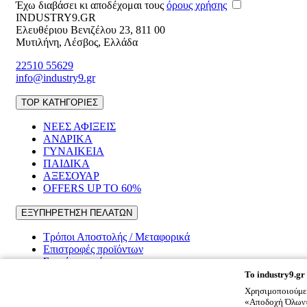
Έχω διαβάσει κι αποδέχομαι τους
όρους χρήσης
INDUSTRY9.GR
Ελευθέριου Βενιζέλου 23
,
811 00
Μυτιλήνη
,
Λέσβος
,
Ελλάδα
22510 55629
info@industry9.gr
TOP ΚΑΤΗΓΟΡΙΕΣ
ΝΕΕΣ ΑΦΙΞΕΙΣ
ΑΝΔΡΙΚΑ
ΓΥΝΑΙΚΕΙΑ
ΠΑΙΔΙΚΑ
ΑΞΕΣΟΥΑΡ
OFFERS UP TO 60%
ΕΞΥΠΗΡΕΤΗΣΗ ΠΕΛΑΤΩΝ
Τρόποι Αποστολής / Μεταφορικά
Επιστροφές προϊόντων
Συχνές ερωτήσεις
To
industry9.gr
ΠΛΗΡΟΦΟΡΙΕΣ
Χρησιμοποιούμε 
«Αποδοχή Όλων» 