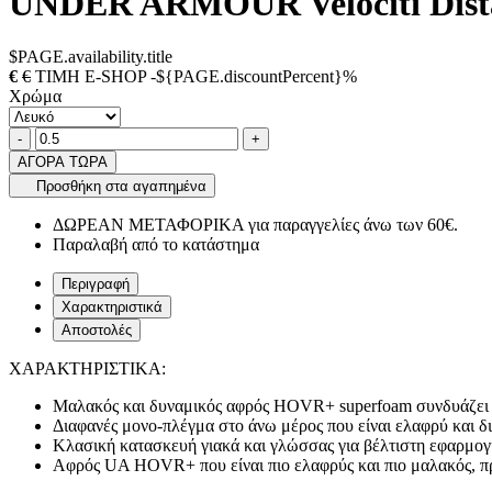
UNDER ARMOUR Velociti Dista
$PAGE.availability.title
€
€
ΤΙΜΗ E-SHOP -${PAGE.discountPercent}%
Χρώμα
Ποσότητα
product.increase.quantity
product.decrease.quantity
-
+
ΑΓΟΡΑ ΤΩΡΑ
Προσθήκη στα αγαπημένα
ΔΩΡΕΑΝ ΜΕΤΑΦΟΡΙΚΑ για παραγγελίες άνω των 60€.
Παραλαβή από το κατάστημα
Περιγραφή
Χαρακτηριστικά
Αποστολές
ΧΑΡΑΚΤΗΡΙΣΤΙΚΑ:
Μαλακός και δυναμικός αφρός HOVR+ superfoam συνδυάζει 
Διαφανές μονο-πλέγμα στο άνω μέρος που είναι ελαφρύ και δ
Κλασική κατασκευή γιακά και γλώσσας για βέλτιστη εφαρμογ
Αφρός UA HOVR+ που είναι πιο ελαφρύς και πιο μαλακός, π