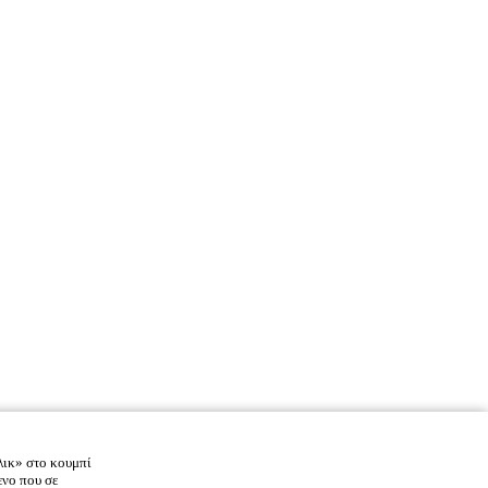
λικ» στο κουμπί
ενο που σε