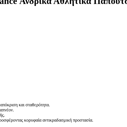
nce Ανδρικά Αθλητικά Παπούτ
απόκριση και σταθερότητα.
ιαπνέον.
ής.
ροσφέροντας κορυφαία αντικραδασμική προστασία.