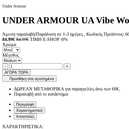
Under Armour
UNDER ARMOUR UA Vibe Woven
Άμεση παραλαβή/Παράδοση σε 1-3 ημέρες
, Κωδικός Προϊόντος:
60
84.99€
84.99€
ΤΙΜΗ E-SHOP -0%
Χρώμα
Μέγεθος
Ποσότητα
product.increase.quantity
product.decrease.quantity
-
+
ΑΓΟΡΑ ΤΩΡΑ
Προσθήκη στα αγαπημένα
ΔΩΡΕΑΝ ΜΕΤΑΦΟΡΙΚΑ για παραγγελίες άνω των 60€.
Παραλαβή από το κατάστημα
Περιγραφή
Χαρακτηριστικά
Αποστολές
ΧΑΡΑΚΤΗΡΙΣΤΙΚΑ: