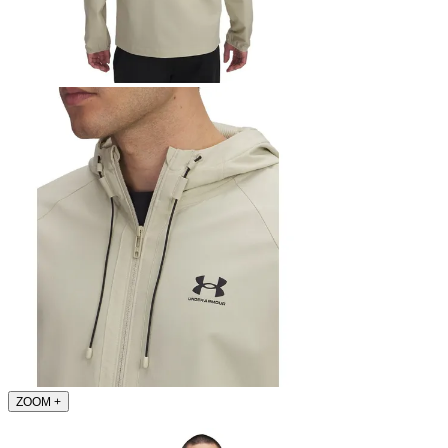
ZOOM
+