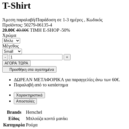
T-Shirt
Άμεση παραλαβή/Παράδοση σε 1-3 ημέρες
, Κωδικός
Προϊόντος:
50279-06135-4
20.00€
40.00€
ΤΙΜΗ E-SHOP -50%
Χρώμα
Μέγεθος
Ποσότητα
product.increase.quantity
product.decrease.quantity
-
+
ΑΓΟΡΑ ΤΩΡΑ
Προσθήκη στα αγαπημένα
ΔΩΡΕΑΝ ΜΕΤΑΦΟΡΙΚΑ για παραγγελίες άνω των 60€.
Παραλαβή από το κατάστημα
Χαρακτηριστικά
Αποστολές
Brands
Herschel
Είδος
Μπλούζα κοντό μανίκι
Κατηγορία
Ρούχα