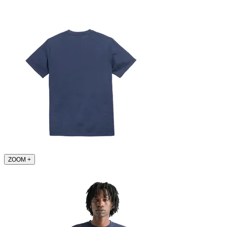
ZOOM
+