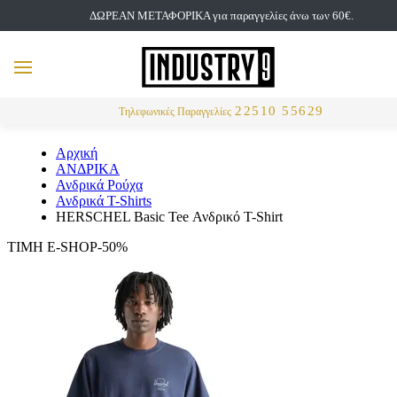
ΔΩΡΕΑΝ ΜΕΤΑΦΟΡΙΚΑ για παραγγελίες άνω των 60€.
but
MENU
Αναζήτηση
22510 55629
Τηλεφωνικές Παραγγελίες
Αρχική
ΑΝΔΡΙΚΑ
Ανδρικά Ρούχα
Ανδρικά T-Shirts
HERSCHEL Basic Tee Ανδρικό T-Shirt
ΤΙΜΗ E-SHOP-50%