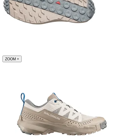
ZOOM
+