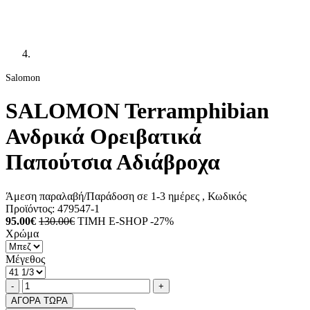
Salomon
SALOMON Terramphibian
Ανδρικά Ορειβατικά
Παπούτσια Αδιάβροχα
Άμεση παραλαβή/Παράδοση σε 1-3 ημέρες
, Κωδικός
Προϊόντος:
479547-1
95.00€
130.00€
ΤΙΜΗ E-SHOP -27%
Χρώμα
Μέγεθος
Ποσότητα
product.increase.quantity
product.decrease.quantity
-
+
ΑΓΟΡΑ ΤΩΡΑ