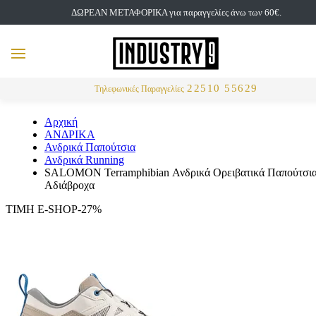
ΔΩΡΕΑΝ ΜΕΤΑΦΟΡΙΚΑ για παραγγελίες άνω των 60€.
but
MENU
Αναζήτηση
22510 55629
Τηλεφωνικές Παραγγελίες
Αρχική
ΑΝΔΡΙΚΑ
Ανδρικά Παπούτσια
Ανδρικά Running
SALOMON Terramphibian Ανδρικά Ορειβατικά Παπούτσι
Αδιάβροχα
ΤΙΜΗ E-SHOP-27%