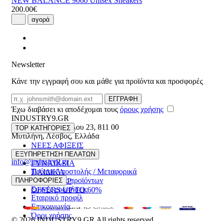
NEW BALANCE 9060 Unisex Sneakers
200.00€
αγορά
Newsletter
Κάνε την εγγραφή σου και μάθε για προϊόντα και προσφορές
Email
ΕΓΓΡΑΦΗ
Έχω διαβάσει κι αποδέχομαι τους
όρους χρήσης
INDUSTRY9.GR
Ελευθέριου Βενιζέλου 23
,
811 00
TOP ΚΑΤΗΓΟΡΙΕΣ
Μυτιλήνη
,
Λέσβος
,
Ελλάδα
ΝΕΕΣ ΑΦΙΞΕΙΣ
22510 55629
ΑΝΔΡΙΚΑ
ΕΞΥΠΗΡΕΤΗΣΗ ΠΕΛΑΤΩΝ
info@industry9.gr
ΓΥΝΑΙΚΕΙΑ
Τρόποι Αποστολής / Μεταφορικά
ΠΑΙΔΙΚΑ
Επιστροφές προϊόντων
ΠΛΗΡΟΦΟΡΙΕΣ
ΑΞΕΣΟΥΑΡ
Συχνές ερωτήσεις
OFFERS UP TO 60%
Εταιρικό προφίλ
Επικοινωνία
Όροι χρήσης
© 2026
INDUSTRY9.GR
All rights reserved