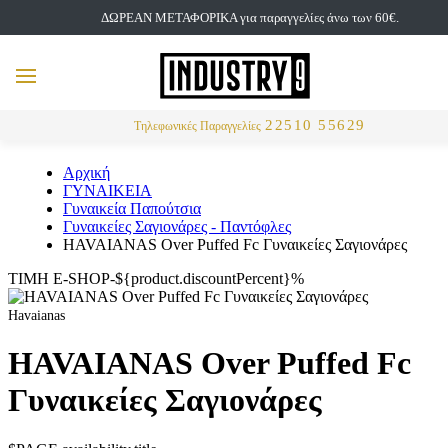
ΔΩΡΕΑΝ ΜΕΤΑΦΟΡΙΚΑ για παραγγελίες άνω των 60€.
but
MENU
Αναζήτηση
22510 55629
Τηλεφωνικές Παραγγελίες
Αρχική
ΓΥΝΑΙΚΕΙΑ
Γυναικεία Παπούτσια
Γυναικείες Σαγιονάρες - Παντόφλες
HAVAIANAS Over Puffed Fc Γυναικείες Σαγιονάρες
ΤΙΜΗ E-SHOP-${product.discountPercent}%
Havaianas
HAVAIANAS Over Puffed Fc
Γυναικείες Σαγιονάρες