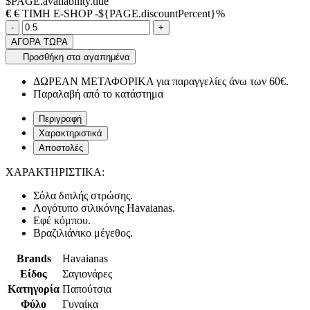
$PAGE.availability.title
€
€
ΤΙΜΗ E-SHOP -${PAGE.discountPercent}%
Ποσότητα
product.increase.quantity
product.decrease.quantity
-
+
ΑΓΟΡΑ ΤΩΡΑ
Προσθήκη στα αγαπημένα
ΔΩΡΕΑΝ ΜΕΤΑΦΟΡΙΚΑ για παραγγελίες άνω των 60€.
Παραλαβή από το κατάστημα
Περιγραφή
Χαρακτηριστικά
Αποστολές
ΧΑΡΑΚΤΗΡΙΣΤΙΚΑ:
Σόλα διπλής στρώσης.
Λογότυπο σιλικόνης Havaianas.
Εφέ κόμπου.
Βραζιλιάνικο μέγεθος.
Brands
Havaianas
Είδος
Σαγιονάρες
Κατηγορία
Παπούτσια
Φύλο
Γυναίκα