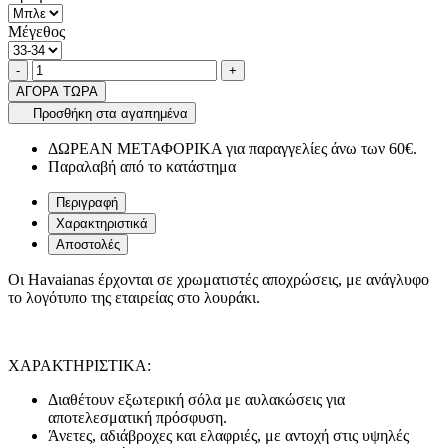
Μέγεθος
Ποσότητα
product.increase.quantity
product.decrease.quantity
-
+
ΑΓΟΡΑ ΤΩΡΑ
Προσθήκη στα αγαπημένα
ΔΩΡΕΑΝ ΜΕΤΑΦΟΡΙΚΑ για παραγγελίες άνω των 60€.
Παραλαβή από το κατάστημα
Περιγραφή
Χαρακτηριστικά
Αποστολές
Οι Havaianas έρχονται σε χρωματιστές αποχρώσεις, με ανάγλυφο
το λογότυπο της εταιρείας στο λουράκι.
ΧΑΡΑΚΤΗΡΙΣΤΙΚΑ:
Διαθέτουν εξωτερική σόλα με αυλακώσεις για
αποτελεσματική πρόσφυση.
Άνετες, αδιάβροχες και ελαφριές, με αντοχή στις υψηλές