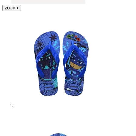
ZOOM
+