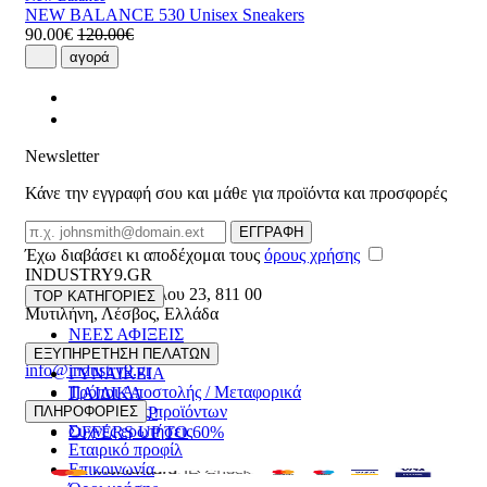
NEW BALANCE 530 Unisex Sneakers
90.00€
120.00€
αγορά
Newsletter
Κάνε την εγγραφή σου και μάθε για προϊόντα και προσφορές
Email
ΕΓΓΡΑΦΗ
Έχω διαβάσει κι αποδέχομαι τους
όρους χρήσης
INDUSTRY9.GR
Ελευθέριου Βενιζέλου 23
,
811 00
TOP ΚΑΤΗΓΟΡΙΕΣ
Μυτιλήνη
,
Λέσβος
,
Ελλάδα
ΝΕΕΣ ΑΦΙΞΕΙΣ
22510 55629
ΑΝΔΡΙΚΑ
ΕΞΥΠΗΡΕΤΗΣΗ ΠΕΛΑΤΩΝ
info@industry9.gr
ΓΥΝΑΙΚΕΙΑ
Τρόποι Αποστολής / Μεταφορικά
ΠΑΙΔΙΚΑ
Επιστροφές προϊόντων
ΠΛΗΡΟΦΟΡΙΕΣ
ΑΞΕΣΟΥΑΡ
Συχνές ερωτήσεις
OFFERS UP TO 60%
Εταιρικό προφίλ
Επικοινωνία