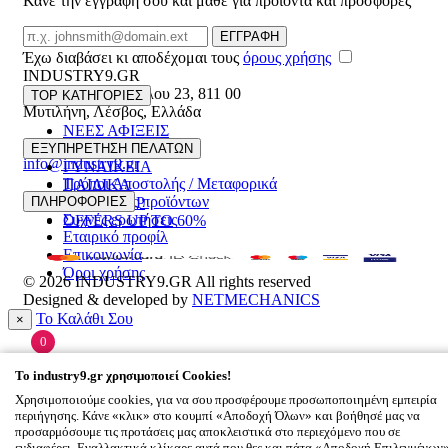
Κάνε την εγγραφή σου και μάθε για προϊόντα και προσφορές
Email
ΕΓΓΡΑΦΗ
Έχω διαβάσει κι αποδέχομαι τους
όρους χρήσης
INDUSTRY9.GR
Ελευθέριου Βενιζέλου 23
,
811 00
TOP ΚΑΤΗΓΟΡΙΕΣ
Μυτιλήνη
,
Λέσβος
,
Ελλάδα
ΝΕΕΣ ΑΦΙΞΕΙΣ
22510 55629
ΑΝΔΡΙΚΑ
ΕΞΥΠΗΡΕΤΗΣΗ ΠΕΛΑΤΩΝ
info@industry9.gr
ΓΥΝΑΙΚΕΙΑ
Τρόποι Αποστολής / Μεταφορικά
ΠΑΙΔΙΚΑ
Επιστροφές προϊόντων
ΠΛΗΡΟΦΟΡΙΕΣ
ΑΞΕΣΟΥΑΡ
Συχνές ερωτήσεις
OFFERS UP TO 60%
Εταιρικό προφίλ
Επικοινωνία
Όροι χρήσης
© 2026
INDUSTRY9.GR
All rights reserved
Designed & developed by
NETMECHANICS
Το Καλάθι Σου
×
0
Βάλε κάτι στο καλάθι σου
To
industry9.gr
χρησιμοποιεί Cookies!
Χρησιμοποιούμε cookies, για να σου προσφέρουμε προσωποποιημένη εμπειρία
περιήγησης. Κάνε «κλικ» στο κουμπί «Αποδοχή Όλων» και βοήθησέ μας να
προσαρμόσουμε τις προτάσεις μας αποκλειστικά στο περιεχόμενο που σε
ενδιαφέρει. Εναλλακτικά κλίκαρε αυτά που θες και πάτα «Αποδοχή Επιλεγμένων