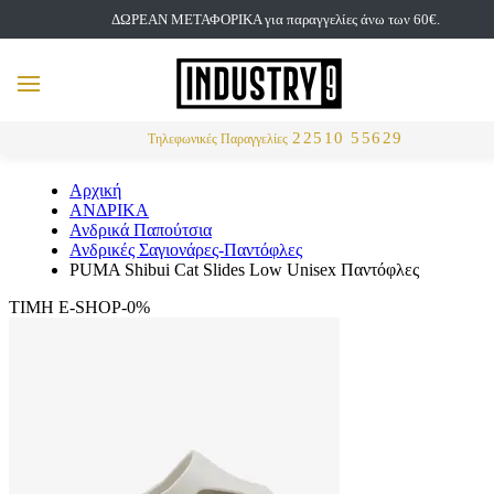
ΔΩΡΕΑΝ ΜΕΤΑΦΟΡΙΚΑ για παραγγελίες άνω των 60€.
but
MENU
Αναζήτηση
22510 55629
Τηλεφωνικές Παραγγελίες
Αρχική
ΑΝΔΡΙΚΑ
Ανδρικά Παπούτσια
Ανδρικές Σαγιονάρες-Παντόφλες
PUMA Shibui Cat Slides Low Unisex Παντόφλες
ΤΙΜΗ E-SHOP-0%