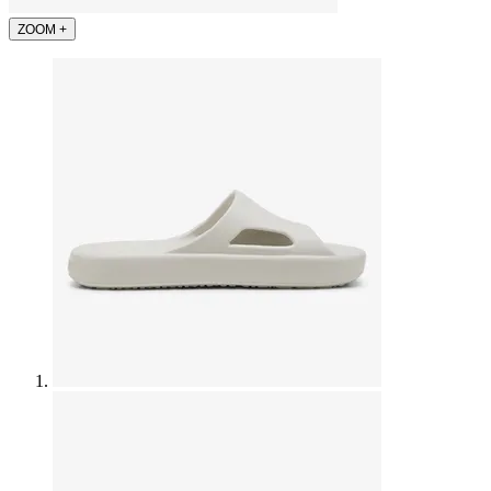
ZOOM
+