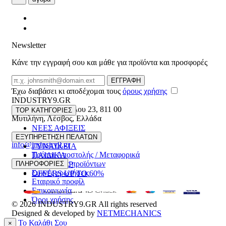
Newsletter
Κάνε την εγγραφή σου και μάθε για προϊόντα και προσφορές
Email
ΕΓΓΡΑΦΗ
Έχω διαβάσει κι αποδέχομαι τους
όρους χρήσης
INDUSTRY9.GR
Ελευθέριου Βενιζέλου 23
,
811 00
TOP ΚΑΤΗΓΟΡΙΕΣ
Μυτιλήνη
,
Λέσβος
,
Ελλάδα
ΝΕΕΣ ΑΦΙΞΕΙΣ
22510 55629
ΑΝΔΡΙΚΑ
ΕΞΥΠΗΡΕΤΗΣΗ ΠΕΛΑΤΩΝ
info@industry9.gr
ΓΥΝΑΙΚΕΙΑ
Τρόποι Αποστολής / Μεταφορικά
ΠΑΙΔΙΚΑ
Επιστροφές προϊόντων
ΠΛΗΡΟΦΟΡΙΕΣ
ΑΞΕΣΟΥΑΡ
Συχνές ερωτήσεις
OFFERS UP TO 60%
Εταιρικό προφίλ
Επικοινωνία
Όροι χρήσης
© 2026
INDUSTRY9.GR
All rights reserved
Designed & developed by
NETMECHANICS
Το Καλάθι Σου
×