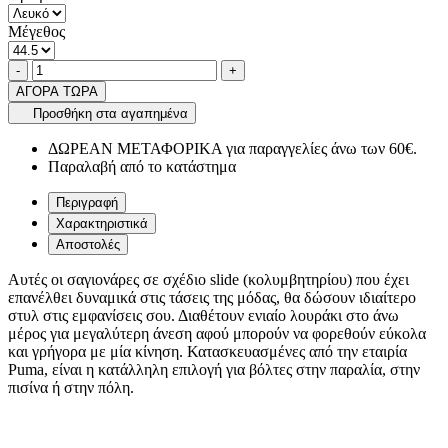
Μέγεθος
Ποσότητα
product.increase.quantity
product.decrease.quantity
-
+
ΑΓΟΡΑ ΤΩΡΑ
Προσθήκη στα αγαπημένα
ΔΩΡΕΑΝ ΜΕΤΑΦΟΡΙΚΑ για παραγγελίες άνω των 60€.
Παραλαβή από το κατάστημα
Περιγραφή
Χαρακτηριστικά
Αποστολές
Αυτές οι σαγιονάρες σε σχέδιο slide (κολυμβητηρίου) που έχει
επανέλθει δυναμικά στις τάσεις της μόδας, θα δώσουν ιδιαίτερο
στυλ στις εμφανίσεις σου. Διαθέτουν ενιαίο λουράκι στο άνω
μέρος για μεγαλύτερη άνεση αφού μπορούν να φορεθούν εύκολα
και γρήγορα με μία κίνηση. Κατασκευασμένες από την εταιρία
Puma, είναι η κατάλληλη επιλογή για βόλτες στην παραλία, στην
πισίνα ή στην πόλη.