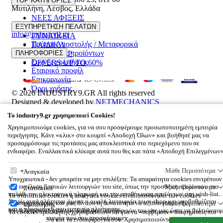
TOP ΚΑΤΗΓΟΡΙΕΣ
Μυτιλήνη
,
Λέσβος
,
Ελλάδα
ΝΕΕΣ ΑΦΙΞΕΙΣ
22510 55629
ΑΝΔΡΙΚΑ
ΕΞΥΠΗΡΕΤΗΣΗ ΠΕΛΑΤΩΝ
info@industry9.gr
ΓΥΝΑΙΚΕΙΑ
Τρόποι Αποστολής / Μεταφορικά
ΠΑΙΔΙΚΑ
Επιστροφές προϊόντων
ΠΛΗΡΟΦΟΡΙΕΣ
ΑΞΕΣΟΥΑΡ
Συχνές ερωτήσεις
OFFERS UP TO 60%
Εταιρικό προφίλ
Επικοινωνία
Όροι χρήσης
© 2026
INDUSTRY9.GR
All rights reserved
Designed & developed by
NETMECHANICS
Το Καλάθι Σου
×
To
industry9.gr
χρησιμοποιεί Cookies!
0
Χρησιμοποιούμε cookies, για να σου προσφέρουμε προσωποποιημένη εμπειρία
Βάλε κάτι στο καλάθι σου
περιήγησης. Κάνε «κλικ» στο κουμπί «Αποδοχή Όλων» και βοήθησέ μας να
προσαρμόσουμε τις προτάσεις μας αποκλειστικά στο περιεχόμενο που σε
ενδιαφέρει. Εναλλακτικά κλίκαρε αυτά που θες και πάτα «Αποδοχή Επιλεγμένων
To
industry9.gr
χρησιμοποιεί Cookies!
Μάθε Περισσότερα
Αναγκαία
Υποχρεωτικά - δεν μπορείτε να μην επιλέξετε. Τα απαραίτητα cookies επιτρέπουν
την εκτέλεση βασικών λειτουργιών του site, όπως την προσθήκη προϊόντων στο
Μάθε Περισσότερα
Στατιστικά
καλάθι την ηλεκτρονική πληρωμή και την αποθήκευση προϊόντων στη wish-list.
Τα στατιστικά cookies ή analytics cookies είναι υποσύνολο των cookies
Χωρίς αυτά πλήττεται άμεσα η ομαλή λειτουργία του e-shop και υποβαθμίζεται
λειτουργικότητας και μας δίνουν τη δυνατότητα να αξιολογούμε την
Μάθε Περισσότερα
Προώθησης
και η προσωπική σου εμπειρία πλοήγησης.
αποτελεσματικότητα των διάφορων λειτουργιών του site μας ώστε να βελτιώνουμ
Τα cookies προώθησης χρησιμοποιούνται για να «σερβίρουν» διαφημίσεις πιο
συνεχώς την εμπειρία που σου προσφέρουμε.
σχετικές με εσένα και τα ενδιαφέροντά σου. Χρησιμοποιούνται επίσης για την