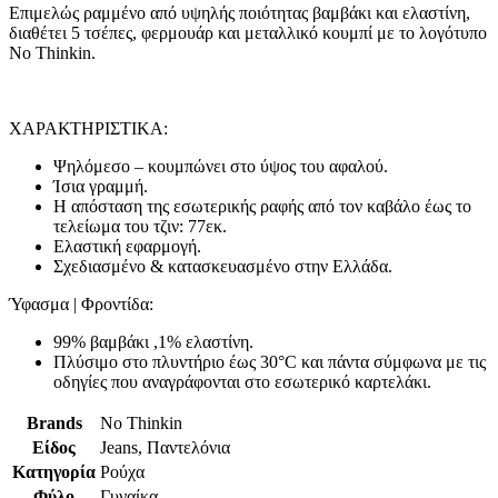
Επιμελώς ραμμένο από υψηλής ποιότητας βαμβάκι και ελαστίνη,
διαθέτει 5 τσέπες, φερμουάρ και μεταλλικό κουμπί με το λογότυπο
Νο Τhinkin.
ΧΑΡΑΚΤΗΡΙΣΤΙΚΑ:
Ψηλόμεσο – κουμπώνει στο ύψος του αφαλού.
Ίσια γραμμή.
H απόσταση της εσωτερικής ραφής από τον καβάλο έως το
τελείωμα του τζιν: 77εκ.
Ελαστική εφαρμογή.
Σχεδιασμένο & κατασκευασμένο στην Ελλάδα.
Ύφασμα | Φροντίδα:
99% βαμβάκι ,1% ελαστίνη.
Πλύσιμο στο πλυντήριο έως 30°C και πάντα σύμφωνα με τις
οδηγίες που αναγράφονται στο εσωτερικό καρτελάκι.
Brands
No Thinkin
Είδος
Jeans, Παντελόνια
Κατηγορία
Ρούχα
Φύλο
Γυναίκα