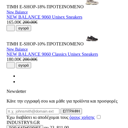
ΤΙΜΗ E-SHOP-18%
ΠΡΟΤΕΙΝΟΜΕΝΟ
New Balance
NEW BALANCE 9060 Unisex Sneakers
165.00€
200.00€
αγορά
ΤΙΜΗ E-SHOP-10%
ΠΡΟΤΕΙΝΟΜΕΝΟ
New Balance
NEW BALANCE 9060 Classics Unisex Sneakers
180.00€
200.00€
αγορά
Newsletter
Κάνε την εγγραφή σου και μάθε για προϊόντα και προσφορές
Email
ΕΓΓΡΑΦΗ
Έχω διαβάσει κι αποδέχομαι τους
όρους χρήσης
INDUSTRY9.GR
Ελευθέριου Βενιζέλου 23
,
811 00