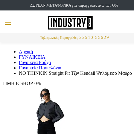
ΔΩΡΕΑΝ ΜΕΤΑΦΟΡΙΚΑ για παραγγελίες άνω των 60€.
but
MENU
Αναζήτηση
22510 55629
Τηλεφωνικές Παραγγελίες
Αρχική
ΓΥΝΑΙΚΕΙΑ
Γυναικεία Ρούχα
Γυναικεία Παντελόνια
NO THINKIN Straight Fit Τζιν Kendall Ψηλόμεσο Μαύρο
ΤΙΜΗ E-SHOP-0%