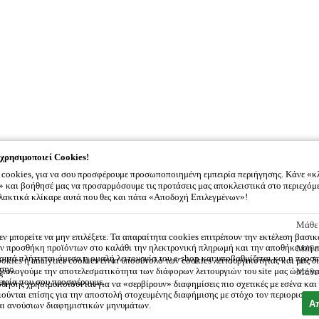
χρησιμοποιεί Cookies!
cookies, για να σου προσφέρουμε προσωποποιημένη εμπειρία περιήγησης. Κάνε «κ
και βοήθησέ μας να προσαρμόσουμε τις προτάσεις μας αποκλειστικά στο περιεχόμ
λλακτικά κλίκαρε αυτά που θες και πάτα «Αποδοχή Επιλεγμένων»!
.gr
χρησιμοποιεί Cookies!
Μάθε 
εν μπορείτε να μην επιλέξετε. Τα απαραίτητα cookies επιτρέπουν την εκτέλεση βασι
την προσθήκη προϊόντων στο καλάθι την ηλεκτρονική πληρωμή και την αποθήκευση 
Μάθε 
ς αυτά πλήττεται άμεσα η ομαλή λειτουργία του e-shop και υποβαθμίζεται και η προ
okies ή analytics cookies είναι υποσύνολο των cookies λειτουργικότητας και μας δ
σης.
ξιολογούμε την αποτελεσματικότητα των διάφορων λειτουργιών του site μας ώστε ν
Μάθε 
ς
ειρία που σου προσφέρουμε.
θησης χρησιμοποιούνται για να «σερβίρουν» διαφημίσεις πιο σχετικές με εσένα και
ούνται επίσης για την αποστολή στοχευμένης διαφήμισης με στόχο τον περιορισμό 
Α
αι ανούσιων διαφημιστικών μηνυμάτων.