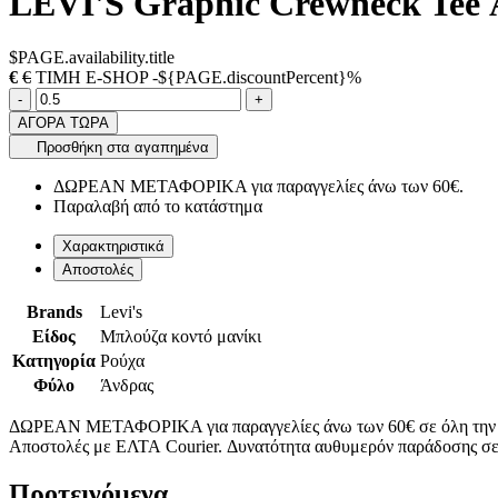
LEVI'S Graphic Crewneck Tee Α
$PAGE.availability.title
€
€
ΤΙΜΗ E-SHOP -${PAGE.discountPercent}%
Ποσότητα
product.increase.quantity
product.decrease.quantity
-
+
ΑΓΟΡΑ ΤΩΡΑ
Προσθήκη στα αγαπημένα
ΔΩΡΕΑΝ ΜΕΤΑΦΟΡΙΚΑ για παραγγελίες άνω των 60€.
Παραλαβή από το κατάστημα
Χαρακτηριστικά
Αποστολές
Brands
Levi's
Είδος
Μπλούζα κοντό μανίκι
Κατηγορία
Ρούχα
Φύλο
Άνδρας
ΔΩΡΕΑΝ ΜΕΤΑΦΟΡΙΚΑ για παραγγελίες άνω των 60€ σε όλη την
Αποστολές με ΕΛΤΑ Courier. Δυνατότητα αυθυμερόν παράδοσης σε 
Προτεινόμενα