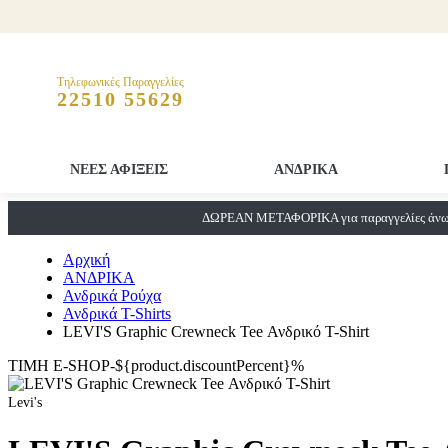
Τηλεφωνικές Παραγγελίες
22510 55629
ΝΕΕΣ ΑΦΙΞΕΙΣ
ΑΝΔΡΙΚΑ
ΔΩΡΕΑΝ ΜΕΤΑΦΟΡΙΚΑ για παραγγελίες άνω 
Αρχική
ΑΝΔΡΙΚΑ
Ανδρικά Ρούχα
Ανδρικά T-Shirts
LEVI'S Graphic Crewneck Tee Ανδρικό T-Shirt
ΤΙΜΗ E-SHOP-${product.discountPercent}%
Levi's