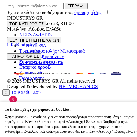
Email
ΕΓΓΡΑΦΗ
Έχω διαβάσει κι αποδέχομαι τους
όρους χρήσης
INDUSTRY9.GR
Ελευθέριου Βενιζέλου 23
,
811 00
TOP ΚΑΤΗΓΟΡΙΕΣ
Μυτιλήνη
,
Λέσβος
,
Ελλάδα
ΝΕΕΣ ΑΦΙΞΕΙΣ
22510 55629
ΑΝΔΡΙΚΑ
ΕΞΥΠΗΡΕΤΗΣΗ ΠΕΛΑΤΩΝ
info@industry9.gr
ΓΥΝΑΙΚΕΙΑ
Τρόποι Αποστολής / Μεταφορικά
ΠΑΙΔΙΚΑ
Επιστροφές προϊόντων
ΠΛΗΡΟΦΟΡΙΕΣ
ΑΞΕΣΟΥΑΡ
Συχνές ερωτήσεις
OFFERS UP TO 60%
Εταιρικό προφίλ
Επικοινωνία
Όροι χρήσης
© 2026
INDUSTRY9.GR
All rights reserved
Designed & developed by
NETMECHANICS
Το Καλάθι Σου
×
0
Βάλε κάτι στο καλάθι σου
To
industry9.gr
χρησιμοποιεί Cookies!
Χρησιμοποιούμε cookies, για να σου προσφέρουμε προσωποποιημένη εμπειρία
περιήγησης. Κάνε «κλικ» στο κουμπί «Αποδοχή Όλων» και βοήθησέ μας να
προσαρμόσουμε τις προτάσεις μας αποκλειστικά στο περιεχόμενο που σε
ενδιαφέρει. Εναλλακτικά κλίκαρε αυτά που θες και πάτα «Αποδοχή Επιλεγμένων