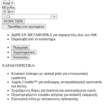
Μέγεθος
Ποσότητα
product.increase.quantity
product.decrease.quantity
-
+
ΑΓΟΡΑ ΤΩΡΑ
Προσθήκη στα αγαπημένα
ΔΩΡΕΑΝ ΜΕΤΑΦΟΡΙΚΑ για παραγγελίες άνω των 60€.
Παραλαβή από το κατάστημα
Περιγραφή
Χαρακτηριστικά
Αποστολές
ΧΑΡΑΚΤΗΡΙΣΤΙΚΑ:
Κλασικό τσόκαρο με animal print για εντυπωσιακή
εμφάνιση.
Αφρός Croslite™ για ανάλαφρη, αντικραδασμική προστασία
και άνεση.
Αεριζόμενες θύρες για διαπνοή και αποστράγγιση νερού.
Περιστρεφόμενο λουράκι φτέρνας για ασφαλή εφαρμογή.
Εξωτερική σόλα με αυλακώσεις πρόσφυσης.