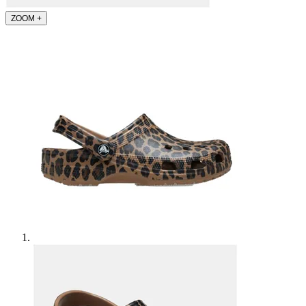
ZOOM
+