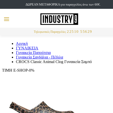
ΔΩΡΕΑΝ ΜΕΤΑΦΟΡΙΚΑ για παραγγελίες άνω των 60€.
but
MENU
Αναζήτηση
22510 55629
Τηλεφωνικές Παραγγελίες
Αρχική
ΓΥΝΑΙΚΕΙΑ
Γυναικεία Παπούτσια
Γυναικεία Σανδάλια - Πέδιλα
CROCS Classic Animal Clog Γυναικεία Σαμπό
ΤΙΜΗ E-SHOP-0%