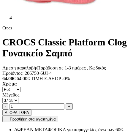
Crocs
CROCS Classic Platform Clog
Γυναικείο Σαμπό
Άμεση παραλαβή/Παράδοση σε 1-3 ημέρες
, Κωδικός
Προϊόντος:
206750-6UI-4
64.00€
64.00€
ΤΙΜΗ E-SHOP -0%
Χρώμα
Μέγεθος
Ποσότητα
product.increase.quantity
product.decrease.quantity
-
+
ΑΓΟΡΑ ΤΩΡΑ
Προσθήκη στα αγαπημένα
ΔΩΡΕΑΝ ΜΕΤΑΦΟΡΙΚΑ για παραγγελίες άνω των 60€.