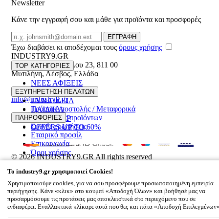
Newsletter
Κάνε την εγγραφή σου και μάθε για προϊόντα και προσφορές
Email
ΕΓΓΡΑΦΗ
Έχω διαβάσει κι αποδέχομαι τους
όρους χρήσης
INDUSTRY9.GR
Ελευθέριου Βενιζέλου 23
,
811 00
TOP ΚΑΤΗΓΟΡΙΕΣ
Μυτιλήνη
,
Λέσβος
,
Ελλάδα
ΝΕΕΣ ΑΦΙΞΕΙΣ
22510 55629
ΑΝΔΡΙΚΑ
ΕΞΥΠΗΡΕΤΗΣΗ ΠΕΛΑΤΩΝ
info@industry9.gr
ΓΥΝΑΙΚΕΙΑ
Τρόποι Αποστολής / Μεταφορικά
ΠΑΙΔΙΚΑ
Επιστροφές προϊόντων
ΠΛΗΡΟΦΟΡΙΕΣ
ΑΞΕΣΟΥΑΡ
Συχνές ερωτήσεις
OFFERS UP TO 60%
Εταιρικό προφίλ
Επικοινωνία
Όροι χρήσης
© 2026
INDUSTRY9.GR
All rights reserved
Designed & developed by
NETMECHANICS
To
industry9.gr
χρησιμοποιεί Cookies!
Το Καλάθι Σου
×
Χρησιμοποιούμε cookies, για να σου προσφέρουμε προσωποποιημένη εμπειρία
0
περιήγησης. Κάνε «κλικ» στο κουμπί «Αποδοχή Όλων» και βοήθησέ μας να
Βάλε κάτι στο καλάθι σου
προσαρμόσουμε τις προτάσεις μας αποκλειστικά στο περιεχόμενο που σε
ενδιαφέρει. Εναλλακτικά κλίκαρε αυτά που θες και πάτα «Αποδοχή Επιλεγμένων