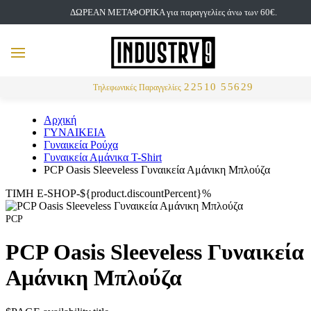
ΔΩΡΕΑΝ ΜΕΤΑΦΟΡΙΚΑ για παραγγελίες άνω των 60€.
but
MENU
Αναζήτηση
22510 55629
Τηλεφωνικές Παραγγελίες
Αρχική
ΓΥΝΑΙΚΕΙΑ
Γυναικεία Ρούχα
Γυναικεία Αμάνικα T-Shirt
PCP Oasis Sleeveless Γυναικεία Αμάνικη Μπλούζα
ΤΙΜΗ E-SHOP-${product.discountPercent}%
PCP
PCP Oasis Sleeveless Γυναικεία
Αμάνικη Μπλούζα