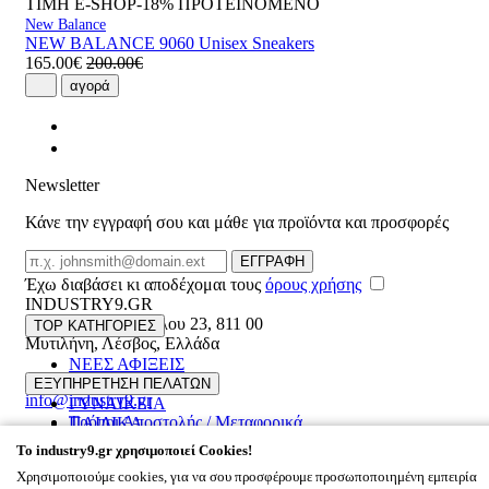
ΤΙΜΗ E-SHOP-18%
ΠΡΟΤΕΙΝΟΜΕΝΟ
New Balance
NEW BALANCE 9060 Unisex Sneakers
165.00€
200.00€
αγορά
Newsletter
Κάνε την εγγραφή σου και μάθε για προϊόντα και προσφορές
Email
ΕΓΓΡΑΦΗ
Έχω διαβάσει κι αποδέχομαι τους
όρους χρήσης
INDUSTRY9.GR
Ελευθέριου Βενιζέλου 23
,
811 00
TOP ΚΑΤΗΓΟΡΙΕΣ
Μυτιλήνη
,
Λέσβος
,
Ελλάδα
ΝΕΕΣ ΑΦΙΞΕΙΣ
22510 55629
ΑΝΔΡΙΚΑ
ΕΞΥΠΗΡΕΤΗΣΗ ΠΕΛΑΤΩΝ
info@industry9.gr
ΓΥΝΑΙΚΕΙΑ
Τρόποι Αποστολής / Μεταφορικά
ΠΑΙΔΙΚΑ
Επιστροφές προϊόντων
ΠΛΗΡΟΦΟΡΙΕΣ
ΑΞΕΣΟΥΑΡ
To
industry9.gr
χρησιμοποιεί Cookies!
Συχνές ερωτήσεις
OFFERS UP TO 60%
Χρησιμοποιούμε cookies, για να σου προσφέρουμε προσωποποιημένη εμπειρία
Εταιρικό προφίλ