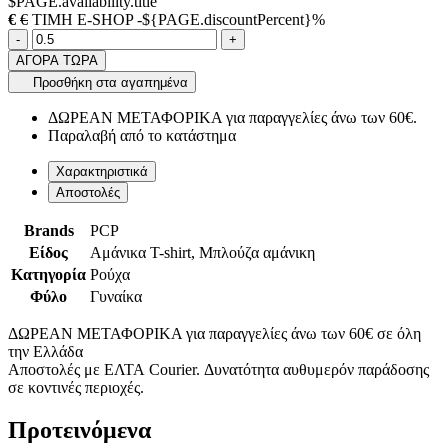
$PAGE.availability.title
€
€
ΤΙΜΗ E-SHOP -${PAGE.discountPercent}%
Ποσότητα
product.increase.quantity
product.decrease.quantity
-
+
ΑΓΟΡΑ ΤΩΡΑ
Προσθήκη στα αγαπημένα
ΔΩΡΕΑΝ ΜΕΤΑΦΟΡΙΚΑ για παραγγελίες άνω των 60€.
Παραλαβή από το κατάστημα
Χαρακτηριστικά
Αποστολές
Brands
PCP
Είδος
Αμάνικα T-shirt, Μπλούζα αμάνικη
Κατηγορία
Ρούχα
Φύλο
Γυναίκα
ΔΩΡΕΑΝ ΜΕΤΑΦΟΡΙΚΑ για παραγγελίες άνω των 60€ σε όλη
την Ελλάδα
Αποστολές με ΕΛΤΑ Courier. Δυνατότητα αυθυμερόν παράδοσης
σε κοντινές περιοχές.
Προτεινόμενα