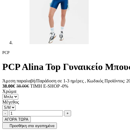
PCP
PCP Alina Top Γυναικείο Μπου
Άμεση παραλαβή/Παράδοση σε 1-3 ημέρες
, Κωδικός Προϊόντος:
2
38.00€
38.00€
ΤΙΜΗ E-SHOP -0%
Χρώμα
Μέγεθος
Ποσότητα
product.increase.quantity
product.decrease.quantity
-
+
ΑΓΟΡΑ ΤΩΡΑ
Προσθήκη στα αγαπημένα