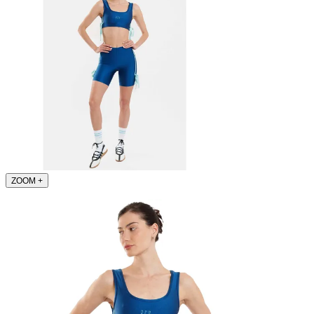
ZOOM
+