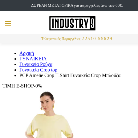
ΔΩΡΕΑΝ ΜΕΤΑΦΟΡΙΚΑ για παραγγελίες άνω των 60€.
but
MENU
Αναζήτηση
22510 55629
Τηλεφωνικές Παραγγελίες
Αρχική
ΓΥΝΑΙΚΕΙΑ
Γυναικεία Ρούχα
Γυναικεία Crop top
PCP Amelie Crop T-Shirt Γυναικεία Crop Μπλούζα
ΤΙΜΗ E-SHOP-0%