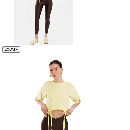
ZOOM
+