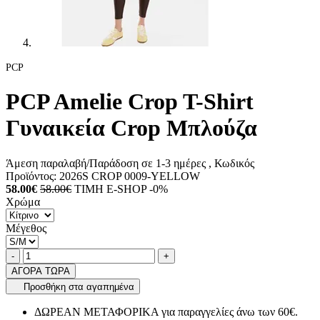
PCP
PCP Amelie Crop T-Shirt
Γυναικεία Crop Μπλούζα
Άμεση παραλαβή/Παράδοση σε 1-3 ημέρες
, Κωδικός
Προϊόντος:
2026S CROP 0009-YELLOW
58.00€
58.00€
ΤΙΜΗ E-SHOP -0%
Χρώμα
Μέγεθος
Ποσότητα
product.increase.quantity
product.decrease.quantity
-
+
ΑΓΟΡΑ ΤΩΡΑ
Προσθήκη στα αγαπημένα
ΔΩΡΕΑΝ ΜΕΤΑΦΟΡΙΚΑ για παραγγελίες άνω των 60€.