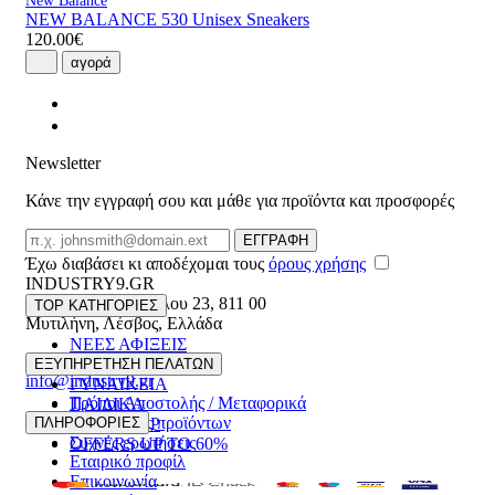
New Balance
NEW BALANCE 530 Unisex Sneakers
120.00€
αγορά
Newsletter
Κάνε την εγγραφή σου και μάθε για προϊόντα και προσφορές
Email
ΕΓΓΡΑΦΗ
Έχω διαβάσει κι αποδέχομαι τους
όρους χρήσης
INDUSTRY9.GR
Ελευθέριου Βενιζέλου 23
,
811 00
TOP ΚΑΤΗΓΟΡΙΕΣ
Μυτιλήνη
,
Λέσβος
,
Ελλάδα
ΝΕΕΣ ΑΦΙΞΕΙΣ
22510 55629
ΑΝΔΡΙΚΑ
ΕΞΥΠΗΡΕΤΗΣΗ ΠΕΛΑΤΩΝ
info@industry9.gr
ΓΥΝΑΙΚΕΙΑ
Τρόποι Αποστολής / Μεταφορικά
ΠΑΙΔΙΚΑ
Επιστροφές προϊόντων
ΠΛΗΡΟΦΟΡΙΕΣ
ΑΞΕΣΟΥΑΡ
Συχνές ερωτήσεις
OFFERS UP TO 60%
Εταιρικό προφίλ
Επικοινωνία