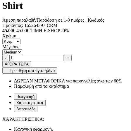
Shirt
Άμεση παραλαβή/Παράδοση σε 1-3 ημέρες
, Κωδικός
Προϊόντος:
165264397-CRM
45.00€
45.00€
ΤΙΜΗ E-SHOP -0%
Χρώμα
Μέγεθος
Ποσότητα
product.increase.quantity
product.decrease.quantity
-
+
ΑΓΟΡΑ ΤΩΡΑ
Προσθήκη στα αγαπημένα
ΔΩΡΕΑΝ ΜΕΤΑΦΟΡΙΚΑ για παραγγελίες άνω των 60€.
Παραλαβή από το κατάστημα
Περιγραφή
Χαρακτηριστικά
Αποστολές
ΧΑΡΑΚΤΗΡΙΣΤΙΚΑ:
Κανονική εφαρμογή.