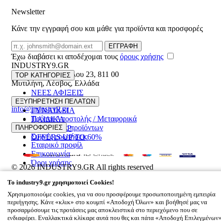
Newsletter
Κάνε την εγγραφή σου και μάθε για προϊόντα και προσφορές
Email
ΕΓΓΡΑΦΗ
Έχω διαβάσει κι αποδέχομαι τους
όρους χρήσης
INDUSTRY9.GR
Ελευθέριου Βενιζέλου 23
,
811 00
TOP ΚΑΤΗΓΟΡΙΕΣ
Μυτιλήνη
,
Λέσβος
,
Ελλάδα
ΝΕΕΣ ΑΦΙΞΕΙΣ
22510 55629
ΑΝΔΡΙΚΑ
ΕΞΥΠΗΡΕΤΗΣΗ ΠΕΛΑΤΩΝ
info@industry9.gr
ΓΥΝΑΙΚΕΙΑ
Τρόποι Αποστολής / Μεταφορικά
ΠΑΙΔΙΚΑ
Επιστροφές προϊόντων
ΠΛΗΡΟΦΟΡΙΕΣ
ΑΞΕΣΟΥΑΡ
Συχνές ερωτήσεις
OFFERS UP TO 60%
Εταιρικό προφίλ
Επικοινωνία
Όροι χρήσης
© 2026
INDUSTRY9.GR
All rights reserved
Designed & developed by
NETMECHANICS
To
industry9.gr
χρησιμοποιεί Cookies!
Το Καλάθι Σου
×
Χρησιμοποιούμε cookies, για να σου προσφέρουμε προσωποποιημένη εμπειρία
0
περιήγησης. Κάνε «κλικ» στο κουμπί «Αποδοχή Όλων» και βοήθησέ μας να
Βάλε κάτι στο καλάθι σου
προσαρμόσουμε τις προτάσεις μας αποκλειστικά στο περιεχόμενο που σε
ενδιαφέρει. Εναλλακτικά κλίκαρε αυτά που θες και πάτα «Αποδοχή Επιλεγμένων