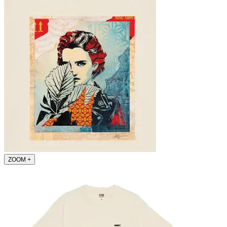
ZOOM
+