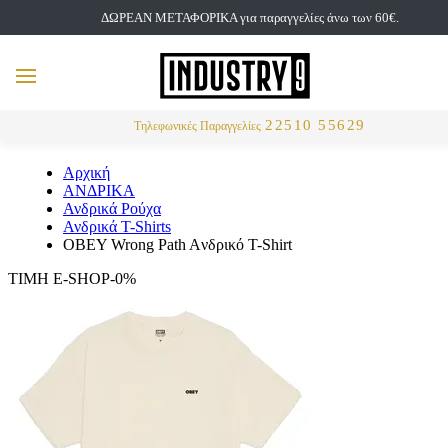
ΔΩΡΕΑΝ ΜΕΤΑΦΟΡΙΚΑ για παραγγελίες άνω των 60€.
but
MENU
Αναζήτηση
22510 55629
Τηλεφωνικές Παραγγελίες
Αρχική
ΑΝΔΡΙΚΑ
Ανδρικά Ρούχα
Ανδρικά T-Shirts
OBEY Wrong Path Aνδρικό T-Shirt
ΤΙΜΗ E-SHOP-0%