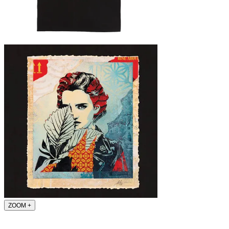
ZOOM
+