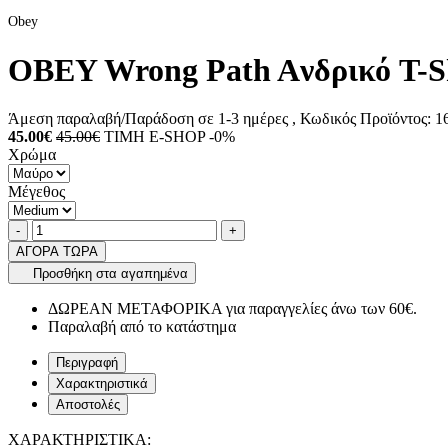
Obey
OBEY Wrong Path Aνδρικό T-S
Άμεση παραλαβή/Παράδοση σε 1-3 ημέρες
, Κωδικός Προϊόντος:
16
45.00€
45.00€
ΤΙΜΗ E-SHOP -0%
Χρώμα
Μέγεθος
Ποσότητα
product.increase.quantity
product.decrease.quantity
-
+
ΑΓΟΡΑ ΤΩΡΑ
Προσθήκη στα αγαπημένα
ΔΩΡΕΑΝ ΜΕΤΑΦΟΡΙΚΑ για παραγγελίες άνω των 60€.
Παραλαβή από το κατάστημα
Περιγραφή
Χαρακτηριστικά
Αποστολές
ΧΑΡΑΚΤΗΡΙΣΤΙΚΑ: