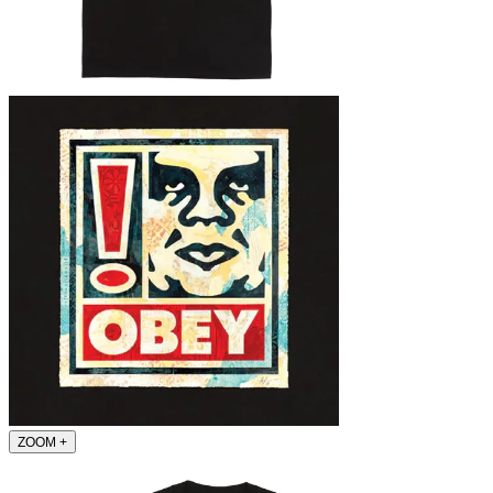
ZOOM
+