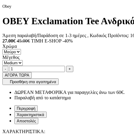
Obey
OBEY Exclamation Tee Aνδρικό
Άμεση παραλαβή/Παράδοση σε 1-3 ημέρες
, Κωδικός Προϊόντος:
1
27.00€
45.00€
ΤΙΜΗ E-SHOP -40%
Χρώμα
Μέγεθος
Ποσότητα
product.increase.quantity
product.decrease.quantity
-
+
ΑΓΟΡΑ ΤΩΡΑ
Προσθήκη στα αγαπημένα
ΔΩΡΕΑΝ ΜΕΤΑΦΟΡΙΚΑ για παραγγελίες άνω των 60€.
Παραλαβή από το κατάστημα
Περιγραφή
Χαρακτηριστικά
Αποστολές
ΧΑΡΑΚΤΗΡΙΣΤΙΚΑ: