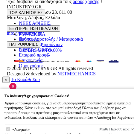
Έχω διαβάσει κι αποδέχομαι τους
όρους χρήσης
INDUSTRY9.GR
Ελευθέριου Βενιζέλου 23
,
811 00
TOP ΚΑΤΗΓΟΡΙΕΣ
Μυτιλήνη
,
Λέσβος
,
Ελλάδα
ΝΕΕΣ ΑΦΙΞΕΙΣ
22510 55629
ΑΝΔΡΙΚΑ
ΕΞΥΠΗΡΕΤΗΣΗ ΠΕΛΑΤΩΝ
info@industry9.gr
ΓΥΝΑΙΚΕΙΑ
Τρόποι Αποστολής / Μεταφορικά
ΠΑΙΔΙΚΑ
Επιστροφές προϊόντων
ΠΛΗΡΟΦΟΡΙΕΣ
ΑΞΕΣΟΥΑΡ
Συχνές ερωτήσεις
OFFERS UP TO 60%
Εταιρικό προφίλ
Επικοινωνία
Όροι χρήσης
© 2026
INDUSTRY9.GR
All rights reserved
Designed & developed by
NETMECHANICS
Το Καλάθι Σου
×
0
Βάλε κάτι στο καλάθι σου
To
industry9.gr
χρησιμοποιεί Cookies!
Χρησιμοποιούμε cookies, για να σου προσφέρουμε προσωποποιημένη εμπειρία
περιήγησης. Κάνε «κλικ» στο κουμπί «Αποδοχή Όλων» και βοήθησέ μας να
προσαρμόσουμε τις προτάσεις μας αποκλειστικά στο περιεχόμενο που σε
ενδιαφέρει. Εναλλακτικά κλίκαρε αυτά που θες και πάτα «Αποδοχή Επιλεγμένων
To
industry9.gr
χρησιμοποιεί Cookies!
Μάθε Περισσότερα
Αναγκαία