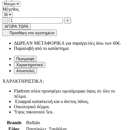
Μέγεθος
Ποσότητα
product.increase.quantity
product.decrease.quantity
-
+
ΑΓΟΡΑ ΤΩΡΑ
Προσθήκη στα αγαπημένα
ΔΩΡΕΑΝ ΜΕΤΑΦΟΡΙΚΑ για παραγγελίες άνω των 60€.
Παραλαβή από το κατάστημα
Περιγραφή
Χαρακτηριστικά
Αποστολές
ΧΑΡΑΚΤΗΡΙΣΤΙΚΑ:
Flatform σόλα προσφέρει ομοιόμορφο ύψος σε όλο το
πέλμα.
Ελαφριά κατασκευή και ο άνετος πάτος.
Οικολογικό δέρμα.
Ύψος τακουνιού 5εκ.
Brands
Buffalo
Είδος
Παντόφλες, Σανδάλια