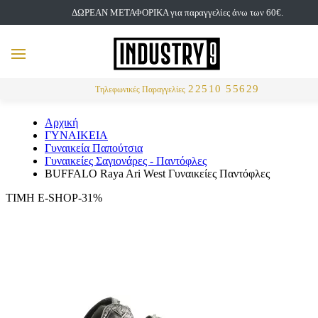
ΔΩΡΕΑΝ ΜΕΤΑΦΟΡΙΚΑ για παραγγελίες άνω των 60€.
but
MENU
Αναζήτηση
22510 55629
Τηλεφωνικές Παραγγελίες
Αρχική
ΓΥΝΑΙΚΕΙΑ
Γυναικεία Παπούτσια
Γυναικείες Σαγιονάρες - Παντόφλες
BUFFALO Raya Ari West Γυναικείες Παντόφλες
ΤΙΜΗ E-SHOP-31%