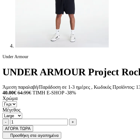
Under Armour
UNDER ARMOUR Project Rock Is
Άμεση παραλαβή/Παράδοση σε 1-3 ημέρες
, Κωδικός Προϊόντος:
13
40.00€
64.99€
ΤΙΜΗ E-SHOP -38%
Χρώμα
Μέγεθος
Ποσότητα
product.increase.quantity
product.decrease.quantity
-
+
ΑΓΟΡΑ ΤΩΡΑ
Προσθήκη στα αγαπημένα