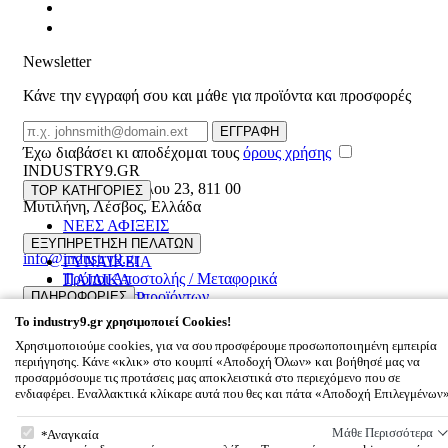
Newsletter
Κάνε την εγγραφή σου και μάθε για προϊόντα και προσφορές
Email
ΕΓΓΡΑΦΗ
Έχω διαβάσει κι αποδέχομαι τους
όρους χρήσης
INDUSTRY9.GR
Ελευθέριου Βενιζέλου 23
,
811 00
TOP ΚΑΤΗΓΟΡΙΕΣ
Μυτιλήνη
,
Λέσβος
,
Ελλάδα
ΝΕΕΣ ΑΦΙΞΕΙΣ
22510 55629
ΑΝΔΡΙΚΑ
ΕΞΥΠΗΡΕΤΗΣΗ ΠΕΛΑΤΩΝ
info@industry9.gr
ΓΥΝΑΙΚΕΙΑ
Τρόποι Αποστολής / Μεταφορικά
ΠΑΙΔΙΚΑ
Επιστροφές προϊόντων
ΠΛΗΡΟΦΟΡΙΕΣ
ΑΞΕΣΟΥΑΡ
Συχνές ερωτήσεις
OFFERS UP TO 60%
To
industry9.gr
χρησιμοποιεί Cookies!
Εταιρικό προφίλ
Χρησιμοποιούμε cookies, για να σου προσφέρουμε προσωποποιημένη εμπειρία
Επικοινωνία
περιήγησης. Κάνε «κλικ» στο κουμπί «Αποδοχή Όλων» και βοήθησέ μας να
Όροι χρήσης
© 2026
INDUSTRY9.GR
All rights reserved
προσαρμόσουμε τις προτάσεις μας αποκλειστικά στο περιεχόμενο που σε
ενδιαφέρει. Εναλλακτικά κλίκαρε αυτά που θες και πάτα «Αποδοχή Επιλεγμένων
Designed & developed by
NETMECHANICS
Το Καλάθι Σου
×
To
industry9.gr
χρησιμοποιεί Cookies!
Μάθε Περισσότερα
Αναγκαία
0