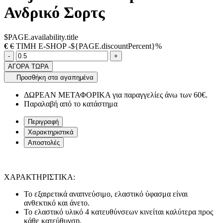
Ανδρικό Σορτς
$PAGE.availability.title
€
€
ΤΙΜΗ E-SHOP -${PAGE.discountPercent}%
Ποσότητα
product.increase.quantity
product.decrease.quantity
-
+
ΑΓΟΡΑ ΤΩΡΑ
Προσθήκη στα αγαπημένα
ΔΩΡΕΑΝ ΜΕΤΑΦΟΡΙΚΑ για παραγγελίες άνω των 60€.
Παραλαβή από το κατάστημα
Περιγραφή
Χαρακτηριστικά
Αποστολές
ΧΑΡΑΚΤΗΡΙΣΤΙΚΑ:
Το εξαιρετικά αναπνεύσιμο, ελαστικό ύφασμα είναι
ανθεκτικό και άνετο.
Το ελαστικό υλικό 4 κατευθύνσεων κινείται καλύτερα προς
κάθε κατεύθυνση.