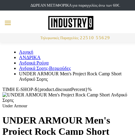
ΔΩΡΕΑΝ ΜΕΤΑΦΟΡΙΚΑ για παραγγελίες άνω των 60€.
but
MENU
Αναζήτηση
22510 55629
Τηλεφωνικές Παραγγελίες
Αρχική
ΑΝΔΡΙΚΑ
Ανδρικά Ρούχα
Ανδρικά Σορτς-Βερμούδες
UNDER ARMOUR Men's Project Rock Camp Short
Ανδρικό Σορτς
ΤΙΜΗ E-SHOP-${product.discountPercent}%
Under Armour
UNDER ARMOUR Men's
Project Rock Camp Short