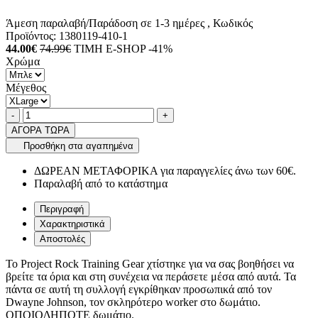
Άμεση παραλαβή/Παράδοση σε 1-3 ημέρες
, Κωδικός
Προϊόντος:
1380119-410-1
44.00€
74.99€
ΤΙΜΗ E-SHOP -41%
Χρώμα
Μέγεθος
Ποσότητα
product.increase.quantity
product.decrease.quantity
-
+
ΑΓΟΡΑ ΤΩΡΑ
Προσθήκη στα αγαπημένα
ΔΩΡΕΑΝ ΜΕΤΑΦΟΡΙΚΑ για παραγγελίες άνω των 60€.
Παραλαβή από το κατάστημα
Περιγραφή
Χαρακτηριστικά
Αποστολές
Το Project Rock Training Gear χτίστηκε για να σας βοηθήσει να
βρείτε τα όρια και στη συνέχεια να περάσετε μέσα από αυτά. Τα
πάντα σε αυτή τη συλλογή εγκρίθηκαν προσωπικά από τον
Dwayne Johnson, τον σκληρότερο worker στο δωμάτιο.
ΟΠΟΙΟΔΗΠΟΤΕ δωμάτιο.