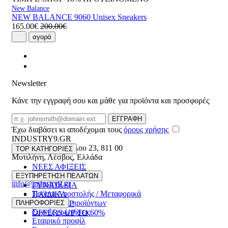
New Balance
NEW BALANCE 9060 Unisex Sneakers
165.00€
200.00€
αγορά
Newsletter
Κάνε την εγγραφή σου και μάθε για προϊόντα και προσφορές
Email
ΕΓΓΡΑΦΗ
Έχω διαβάσει κι αποδέχομαι τους
όρους χρήσης
INDUSTRY9.GR
Ελευθέριου Βενιζέλου 23
,
811 00
TOP ΚΑΤΗΓΟΡΙΕΣ
Μυτιλήνη
,
Λέσβος
,
Ελλάδα
ΝΕΕΣ ΑΦΙΞΕΙΣ
22510 55629
ΑΝΔΡΙΚΑ
ΕΞΥΠΗΡΕΤΗΣΗ ΠΕΛΑΤΩΝ
info@industry9.gr
ΓΥΝΑΙΚΕΙΑ
Τρόποι Αποστολής / Μεταφορικά
ΠΑΙΔΙΚΑ
Επιστροφές προϊόντων
ΠΛΗΡΟΦΟΡΙΕΣ
ΑΞΕΣΟΥΑΡ
Συχνές ερωτήσεις
OFFERS UP TO 60%
Εταιρικό προφίλ