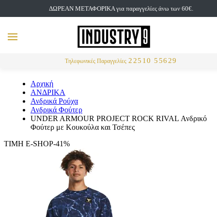
ΔΩΡΕΑΝ ΜΕΤΑΦΟΡΙΚΑ για παραγγελίες άνω των 60€.
but
MENU
Αναζήτηση
22510 55629
Τηλεφωνικές Παραγγελίες
Αρχική
ΑΝΔΡΙΚΑ
Ανδρικά Ρούχα
Ανδρικά Φούτερ
UNDER ARMOUR PROJECT ROCK RIVAL Ανδρικό
Φούτερ με Κουκούλα και Τσέπες
ΤΙΜΗ E-SHOP-41%