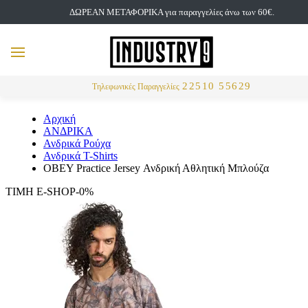
ΔΩΡΕΑΝ ΜΕΤΑΦΟΡΙΚΑ για παραγγελίες άνω των 60€.
but
MENU
Αναζήτηση
22510 55629
Τηλεφωνικές Παραγγελίες
Αρχική
ΑΝΔΡΙΚΑ
Ανδρικά Ρούχα
Ανδρικά T-Shirts
OBEY Practice Jersey Ανδρική Αθλητική Μπλούζα
ΤΙΜΗ E-SHOP-0%