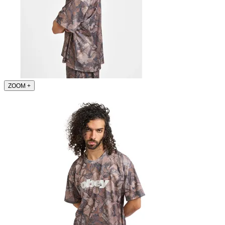
ZOOM
+