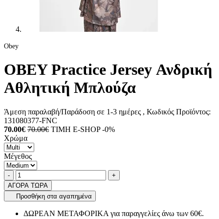
Obey
OBEY Practice Jersey Ανδρική
Αθλητική Μπλούζα
Άμεση παραλαβή/Παράδοση σε 1-3 ημέρες
, Κωδικός Προϊόντος:
131080377-FNC
70.00€
70.00€
ΤΙΜΗ E-SHOP -0%
Χρώμα
Μέγεθος
Ποσότητα
product.increase.quantity
product.decrease.quantity
-
+
ΑΓΟΡΑ ΤΩΡΑ
Προσθήκη στα αγαπημένα
ΔΩΡΕΑΝ ΜΕΤΑΦΟΡΙΚΑ για παραγγελίες άνω των 60€.