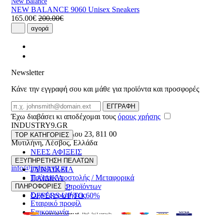
New Balance
NEW BALANCE 9060 Unisex Sneakers
165.00€
200.00€
αγορά
Newsletter
Κάνε την εγγραφή σου και μάθε για προϊόντα και προσφορές
Email
ΕΓΓΡΑΦΗ
Έχω διαβάσει κι αποδέχομαι τους
όρους χρήσης
INDUSTRY9.GR
Ελευθέριου Βενιζέλου 23
,
811 00
TOP ΚΑΤΗΓΟΡΙΕΣ
Μυτιλήνη
,
Λέσβος
,
Ελλάδα
ΝΕΕΣ ΑΦΙΞΕΙΣ
22510 55629
ΑΝΔΡΙΚΑ
ΕΞΥΠΗΡΕΤΗΣΗ ΠΕΛΑΤΩΝ
info@industry9.gr
ΓΥΝΑΙΚΕΙΑ
Τρόποι Αποστολής / Μεταφορικά
ΠΑΙΔΙΚΑ
Επιστροφές προϊόντων
ΠΛΗΡΟΦΟΡΙΕΣ
ΑΞΕΣΟΥΑΡ
Συχνές ερωτήσεις
OFFERS UP TO 60%
Εταιρικό προφίλ
Επικοινωνία