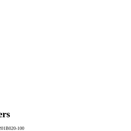
ers
01B020-100