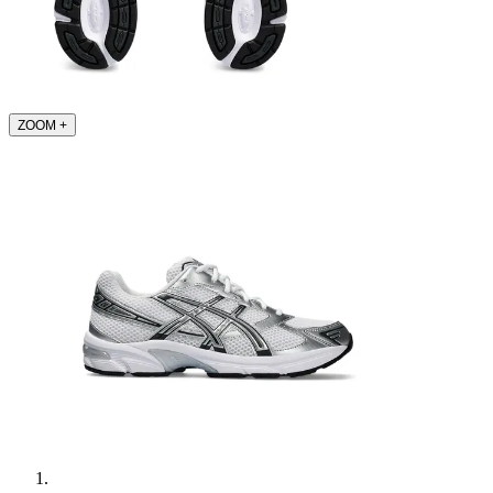
ZOOM
+