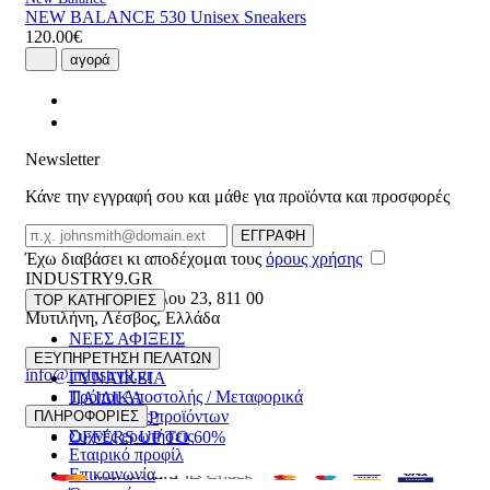
NEW BALANCE 530 Unisex Sneakers
120.00€
αγορά
Newsletter
Κάνε την εγγραφή σου και μάθε για προϊόντα και προσφορές
Email
ΕΓΓΡΑΦΗ
Έχω διαβάσει κι αποδέχομαι τους
όρους χρήσης
INDUSTRY9.GR
Ελευθέριου Βενιζέλου 23
,
811 00
TOP ΚΑΤΗΓΟΡΙΕΣ
Μυτιλήνη
,
Λέσβος
,
Ελλάδα
ΝΕΕΣ ΑΦΙΞΕΙΣ
22510 55629
ΑΝΔΡΙΚΑ
ΕΞΥΠΗΡΕΤΗΣΗ ΠΕΛΑΤΩΝ
info@industry9.gr
ΓΥΝΑΙΚΕΙΑ
Τρόποι Αποστολής / Μεταφορικά
ΠΑΙΔΙΚΑ
Επιστροφές προϊόντων
ΠΛΗΡΟΦΟΡΙΕΣ
ΑΞΕΣΟΥΑΡ
Συχνές ερωτήσεις
OFFERS UP TO 60%
Εταιρικό προφίλ
Επικοινωνία