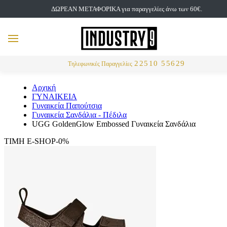
ΔΩΡΕΑΝ ΜΕΤΑΦΟΡΙΚΑ για παραγγελίες άνω των 60€.
but
MENU
Αναζήτηση
22510 55629
Τηλεφωνικές Παραγγελίες
Αρχική
ΓΥΝΑΙΚΕΙΑ
Γυναικεία Παπούτσια
Γυναικεία Σανδάλια - Πέδιλα
UGG GoldenGlow Embossed Γυναικεία Σανδάλια
ΤΙΜΗ E-SHOP-0%