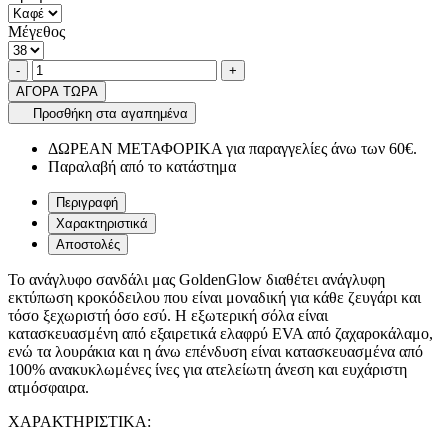
Μέγεθος
Ποσότητα
product.increase.quantity
product.decrease.quantity
-
+
ΑΓΟΡΑ ΤΩΡΑ
Προσθήκη στα αγαπημένα
ΔΩΡΕΑΝ ΜΕΤΑΦΟΡΙΚΑ για παραγγελίες άνω των 60€.
Παραλαβή από το κατάστημα
Περιγραφή
Χαρακτηριστικά
Αποστολές
Το ανάγλυφο σανδάλι μας GoldenGlow διαθέτει ανάγλυφη
εκτύπωση κροκόδειλου που είναι μοναδική για κάθε ζευγάρι και
τόσο ξεχωριστή όσο εσύ. Η εξωτερική σόλα είναι
κατασκευασμένη από εξαιρετικά ελαφρύ EVA από ζαχαροκάλαμο,
ενώ τα λουράκια και η άνω επένδυση είναι κατασκευασμένα από
100% ανακυκλωμένες ίνες για ατελείωτη άνεση και ευχάριστη
ατμόσφαιρα.
ΧΑΡΑΚΤΗΡΙΣΤΙΚΑ: