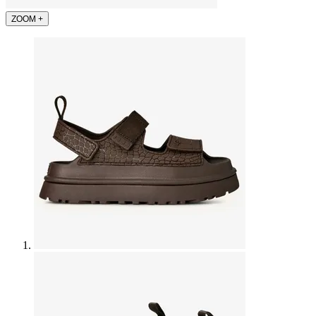
ZOOM
+