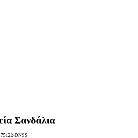
εία Σανδάλια
175122-DNSS