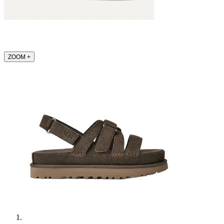
ZOOM
+