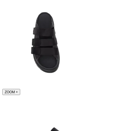
ZOOM
+