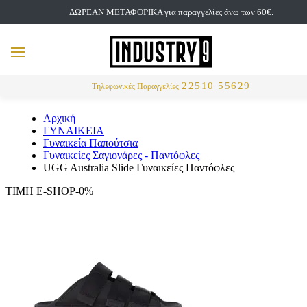
ΔΩΡΕΑΝ ΜΕΤΑΦΟΡΙΚΑ για παραγγελίες άνω των 60€.
but
MENU
Αναζήτηση
22510 55629
Τηλεφωνικές Παραγγελίες
Αρχική
ΓΥΝΑΙΚΕΙΑ
Γυναικεία Παπούτσια
Γυναικείες Σαγιονάρες - Παντόφλες
UGG Australia Slide Γυναικείες Παντόφλες
ΤΙΜΗ E-SHOP-0%