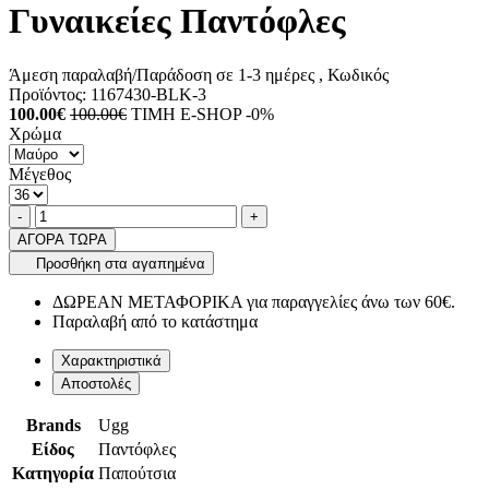
Γυναικείες Παντόφλες
Άμεση παραλαβή/Παράδοση σε 1-3 ημέρες
, Κωδικός
Προϊόντος:
1167430-BLK-3
100.00€
100.00€
ΤΙΜΗ E-SHOP -0%
Χρώμα
Μέγεθος
Ποσότητα
product.increase.quantity
product.decrease.quantity
-
+
ΑΓΟΡΑ ΤΩΡΑ
Προσθήκη στα αγαπημένα
ΔΩΡΕΑΝ ΜΕΤΑΦΟΡΙΚΑ για παραγγελίες άνω των 60€.
Παραλαβή από το κατάστημα
Χαρακτηριστικά
Αποστολές
Brands
Ugg
Είδος
Παντόφλες
Κατηγορία
Παπούτσια