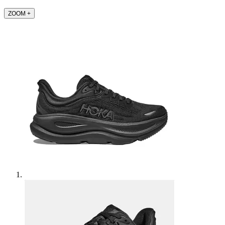
ZOOM
+