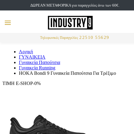
ΔΩΡΕΑΝ ΜΕΤΑΦΟΡΙΚΑ για παραγγελίες άνω των 60€.
but
MENU
Αναζήτηση
22510 55629
Τηλεφωνικές Παραγγελίες
Αρχική
ΓΥΝΑΙΚΕΙΑ
Γυναικεία Παπούτσια
Γυναικεία Running
HOKA Bondi 9 Γυναικεία Παπούτσια Για Τρέξιμο
ΤΙΜΗ E-SHOP-0%