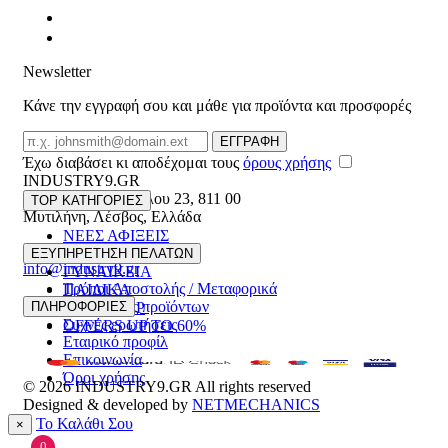
Newsletter
Κάνε την εγγραφή σου και μάθε για προϊόντα και προσφορές
Email
ΕΓΓΡΑΦΗ
Έχω διαβάσει κι αποδέχομαι τους
όρους χρήσης
INDUSTRY9.GR
Ελευθέριου Βενιζέλου 23
,
811 00
TOP ΚΑΤΗΓΟΡΙΕΣ
Μυτιλήνη
,
Λέσβος
,
Ελλάδα
ΝΕΕΣ ΑΦΙΞΕΙΣ
22510 55629
ΑΝΔΡΙΚΑ
ΕΞΥΠΗΡΕΤΗΣΗ ΠΕΛΑΤΩΝ
info@industry9.gr
ΓΥΝΑΙΚΕΙΑ
Τρόποι Αποστολής / Μεταφορικά
ΠΑΙΔΙΚΑ
Επιστροφές προϊόντων
ΠΛΗΡΟΦΟΡΙΕΣ
ΑΞΕΣΟΥΑΡ
Συχνές ερωτήσεις
OFFERS UP TO 60%
Εταιρικό προφίλ
Επικοινωνία
Όροι χρήσης
© 2026
INDUSTRY9.GR
All rights reserved
Designed & developed by
NETMECHANICS
Το Καλάθι Σου
×
0