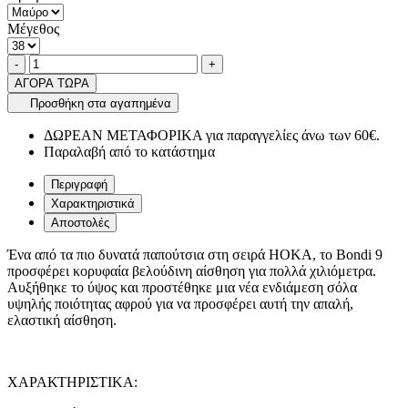
Μέγεθος
Ποσότητα
product.increase.quantity
product.decrease.quantity
-
+
ΑΓΟΡΑ ΤΩΡΑ
Προσθήκη στα αγαπημένα
ΔΩΡΕΑΝ ΜΕΤΑΦΟΡΙΚΑ για παραγγελίες άνω των 60€.
Παραλαβή από το κατάστημα
Περιγραφή
Χαρακτηριστικά
Αποστολές
Ένα από τα πιο δυνατά παπούτσια στη σειρά HOKA, το Bondi 9
προσφέρει κορυφαία βελούδινη αίσθηση για πολλά χιλιόμετρα.
Αυξήθηκε το ύψος και προστέθηκε μια νέα ενδιάμεση σόλα
υψηλής ποιότητας αφρού για να προσφέρει αυτή την απαλή,
ελαστική αίσθηση.
ΧΑΡΑΚΤΗΡΙΣΤΙΚΑ: