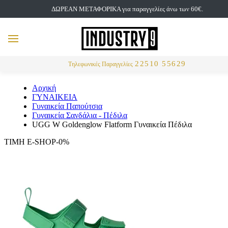
ΔΩΡΕΑΝ ΜΕΤΑΦΟΡΙΚΑ για παραγγελίες άνω των 60€.
but
MENU
Αναζήτηση
22510 55629
Τηλεφωνικές Παραγγελίες
Αρχική
ΓΥΝΑΙΚΕΙΑ
Γυναικεία Παπούτσια
Γυναικεία Σανδάλια - Πέδιλα
UGG W Goldenglow Flatform Γυναικεία Πέδιλα
ΤΙΜΗ E-SHOP-0%