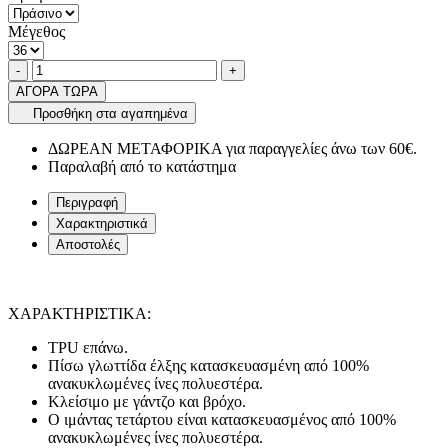
Μέγεθος
Ποσότητα
product.increase.quantity
product.decrease.quantity
-
+
ΑΓΟΡΑ ΤΩΡΑ
Προσθήκη στα αγαπημένα
ΔΩΡΕΑΝ ΜΕΤΑΦΟΡΙΚΑ για παραγγελίες άνω των 60€.
Παραλαβή από το κατάστημα
Περιγραφή
Χαρακτηριστικά
Αποστολές
ΧΑΡΑΚΤΗΡΙΣΤΙΚΑ:
TPU επάνω.
Πίσω γλωττίδα έλξης κατασκευασμένη από 100%
ανακυκλωμένες ίνες πολυεστέρα.
Κλείσιμο με γάντζο και βρόχο.
Ο ιμάντας τετάρτου είναι κατασκευασμένος από 100%
ανακυκλωμένες ίνες πολυεστέρα.