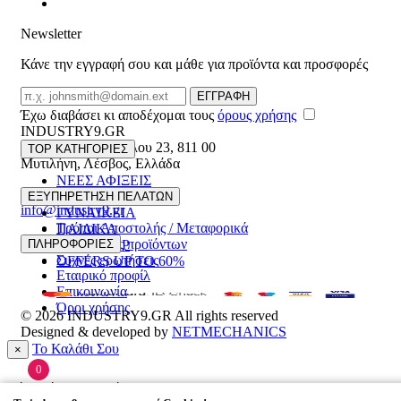
Newsletter
Κάνε την εγγραφή σου και μάθε για προϊόντα και προσφορές
Email
ΕΓΓΡΑΦΗ
Έχω διαβάσει κι αποδέχομαι τους
όρους χρήσης
INDUSTRY9.GR
Ελευθέριου Βενιζέλου 23
,
811 00
TOP ΚΑΤΗΓΟΡΙΕΣ
Μυτιλήνη
,
Λέσβος
,
Ελλάδα
ΝΕΕΣ ΑΦΙΞΕΙΣ
22510 55629
ΑΝΔΡΙΚΑ
ΕΞΥΠΗΡΕΤΗΣΗ ΠΕΛΑΤΩΝ
info@industry9.gr
ΓΥΝΑΙΚΕΙΑ
Τρόποι Αποστολής / Μεταφορικά
ΠΑΙΔΙΚΑ
Επιστροφές προϊόντων
ΠΛΗΡΟΦΟΡΙΕΣ
ΑΞΕΣΟΥΑΡ
Συχνές ερωτήσεις
OFFERS UP TO 60%
Εταιρικό προφίλ
Επικοινωνία
Όροι χρήσης
© 2026
INDUSTRY9.GR
All rights reserved
Designed & developed by
NETMECHANICS
Το Καλάθι Σου
×
0
Βάλε κάτι στο καλάθι σου