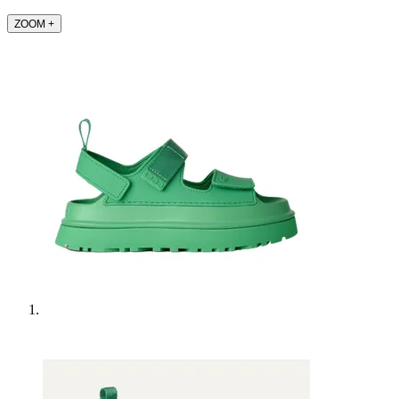
ZOOM
+