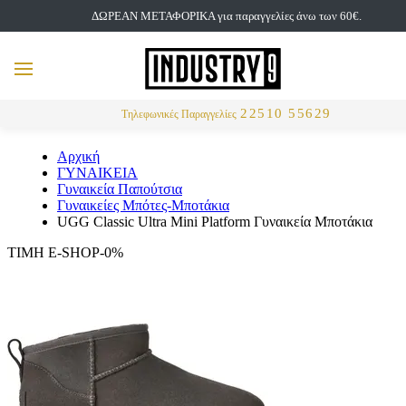
ΔΩΡΕΑΝ ΜΕΤΑΦΟΡΙΚΑ για παραγγελίες άνω των 60€.
but
MENU
Αναζήτηση
22510 55629
Τηλεφωνικές Παραγγελίες
Αρχική
ΓΥΝΑΙΚΕΙΑ
Γυναικεία Παπούτσια
Γυναικείες Μπότες-Μποτάκια
UGG Classic Ultra Mini Platform Γυναικεία Μποτάκια
ΤΙΜΗ E-SHOP-0%