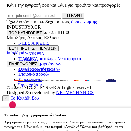
Κάνε την εγγραφή σου και μάθε για προϊόντα και προσφορές
Email
ΕΓΓΡΑΦΗ
Έχω διαβάσει κι αποδέχομαι τους
όρους χρήσης
INDUSTRY9.GR
Ελευθέριου Βενιζέλου 23
,
811 00
TOP ΚΑΤΗΓΟΡΙΕΣ
Μυτιλήνη
,
Λέσβος
,
Ελλάδα
ΝΕΕΣ ΑΦΙΞΕΙΣ
22510 55629
ΑΝΔΡΙΚΑ
ΕΞΥΠΗΡΕΤΗΣΗ ΠΕΛΑΤΩΝ
info@industry9.gr
ΓΥΝΑΙΚΕΙΑ
Τρόποι Αποστολής / Μεταφορικά
ΠΑΙΔΙΚΑ
Επιστροφές προϊόντων
ΠΛΗΡΟΦΟΡΙΕΣ
ΑΞΕΣΟΥΑΡ
Συχνές ερωτήσεις
OFFERS UP TO 60%
Εταιρικό προφίλ
Επικοινωνία
Όροι χρήσης
© 2026
INDUSTRY9.GR
All rights reserved
Designed & developed by
NETMECHANICS
Το Καλάθι Σου
×
0
Βάλε κάτι στο καλάθι σου
To
industry9.gr
χρησιμοποιεί Cookies!
Χρησιμοποιούμε cookies, για να σου προσφέρουμε προσωποποιημένη εμπειρία
περιήγησης. Κάνε «κλικ» στο κουμπί «Αποδοχή Όλων» και βοήθησέ μας να