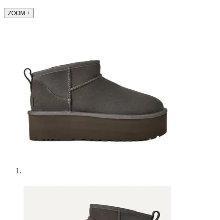
ZOOM
+