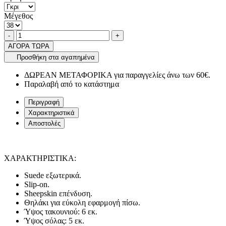
Μέγεθος
Ποσότητα
product.increase.quantity
product.decrease.quantity
-
+
ΑΓΟΡΑ ΤΩΡΑ
Προσθήκη στα αγαπημένα
ΔΩΡΕΑΝ ΜΕΤΑΦΟΡΙΚΑ για παραγγελίες άνω των 60€.
Παραλαβή από το κατάστημα
Περιγραφή
Χαρακτηριστικά
Αποστολές
ΧΑΡΑΚΤΗΡΙΣΤΙΚΑ:
Suede εξωτερικά.
Slip-on.
Sheepskin επένδυση.
Θηλάκι για εύκολη εφαρμογή πίσω.
Ύψος τακουνιού: 6 εκ.
Ύψος σόλας: 5 εκ.