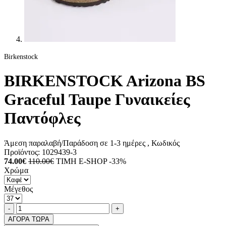
Birkenstock
BIRKENSTOCK Arizona BS
Graceful Taupe Γυναικείες
Παντόφλες
Άμεση παραλαβή/Παράδοση σε 1-3 ημέρες
, Κωδικός
Προϊόντος:
1029439-3
74.00€
110.00€
ΤΙΜΗ E-SHOP -33%
Χρώμα
Μέγεθος
Ποσότητα
product.increase.quantity
product.decrease.quantity
-
+
ΑΓΟΡΑ ΤΩΡΑ