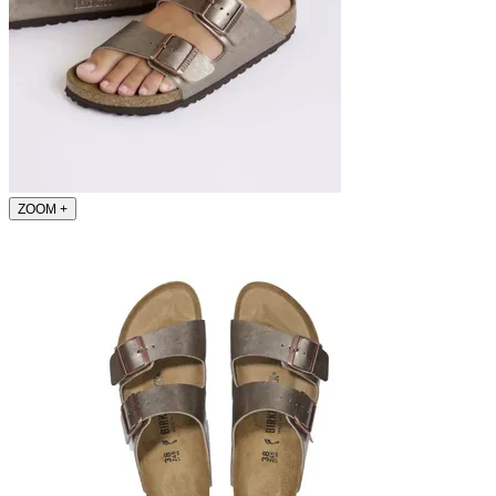
ZOOM
+