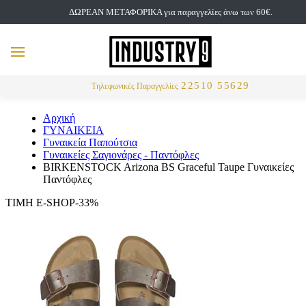
ΔΩΡΕΑΝ ΜΕΤΑΦΟΡΙΚΑ για παραγγελίες άνω των 60€.
but
MENU
Αναζήτηση
22510 55629
Τηλεφωνικές Παραγγελίες
Αρχική
ΓΥΝΑΙΚΕΙΑ
Γυναικεία Παπούτσια
Γυναικείες Σαγιονάρες - Παντόφλες
BIRKENSTOCK Arizona BS Graceful Taupe Γυναικείες
Παντόφλες
ΤΙΜΗ E-SHOP-33%