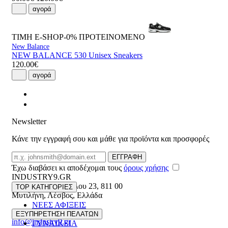
αγορά
ΤΙΜΗ E-SHOP-0%
ΠΡΟΤΕΙΝΟΜΕΝΟ
New Balance
NEW BALANCE 530 Unisex Sneakers
120.00€
αγορά
Newsletter
Κάνε την εγγραφή σου και μάθε για προϊόντα και προσφορές
Email
ΕΓΓΡΑΦΗ
Έχω διαβάσει κι αποδέχομαι τους
όρους χρήσης
INDUSTRY9.GR
Ελευθέριου Βενιζέλου 23
,
811 00
TOP ΚΑΤΗΓΟΡΙΕΣ
Μυτιλήνη
,
Λέσβος
,
Ελλάδα
ΝΕΕΣ ΑΦΙΞΕΙΣ
22510 55629
ΑΝΔΡΙΚΑ
ΕΞΥΠΗΡΕΤΗΣΗ ΠΕΛΑΤΩΝ
info@industry9.gr
ΓΥΝΑΙΚΕΙΑ