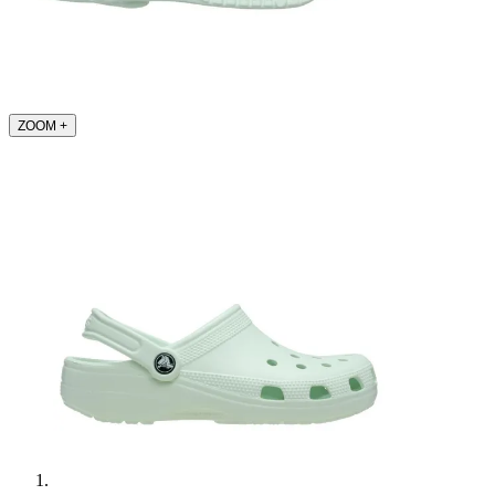
ZOOM
+