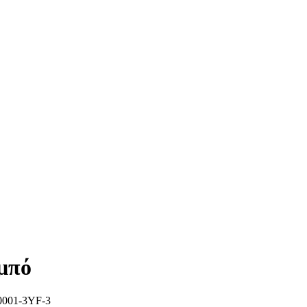
μπό
001-3YF-3