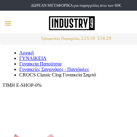
ΔΩΡΕΑΝ ΜΕΤΑΦΟΡΙΚΑ για παραγγελίες άνω των 60€.
but
MENU
Αναζήτηση
22510 55629
Τηλεφωνικές Παραγγελίες
Αρχική
ΓΥΝΑΙΚΕΙΑ
Γυναικεία Παπούτσια
Γυναικείες Σαγιονάρες - Παντόφλες
CROCS Classic Clog Γυναικεία Σαμπό
ΤΙΜΗ E-SHOP-0%