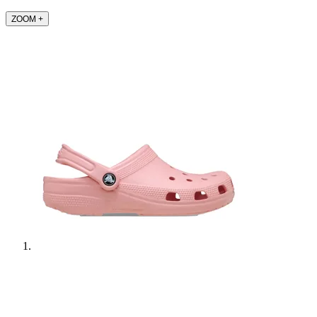
ZOOM
+