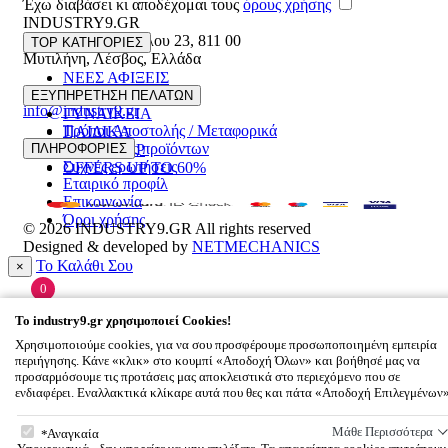
Έχω διαβάσει κι αποδέχομαι τους
όρους χρήσης
INDUSTRY9.GR
Ελευθέριου Βενιζέλου 23
,
811 00
TOP ΚΑΤΗΓΟΡΙΕΣ
Μυτιλήνη
,
Λέσβος
,
Ελλάδα
ΝΕΕΣ ΑΦΙΞΕΙΣ
22510 55629
ΑΝΔΡΙΚΑ
ΕΞΥΠΗΡΕΤΗΣΗ ΠΕΛΑΤΩΝ
info@industry9.gr
ΓΥΝΑΙΚΕΙΑ
Τρόποι Αποστολής / Μεταφορικά
ΠΑΙΔΙΚΑ
Επιστροφές προϊόντων
ΠΛΗΡΟΦΟΡΙΕΣ
ΑΞΕΣΟΥΑΡ
Συχνές ερωτήσεις
OFFERS UP TO 60%
Εταιρικό προφίλ
Επικοινωνία
Όροι χρήσης
© 2026
INDUSTRY9.GR
All rights reserved
Designed & developed by
NETMECHANICS
Το Καλάθι Σου
×
0
Βάλε κάτι στο καλάθι σου
To
industry9.gr
χρησιμοποιεί Cookies!
Χρησιμοποιούμε cookies, για να σου προσφέρουμε προσωποποιημένη εμπειρία
περιήγησης. Κάνε «κλικ» στο κουμπί «Αποδοχή Όλων» και βοήθησέ μας να
προσαρμόσουμε τις προτάσεις μας αποκλειστικά στο περιεχόμενο που σε
ενδιαφέρει. Εναλλακτικά κλίκαρε αυτά που θες και πάτα «Αποδοχή Επιλεγμένων
To
industry9.gr
χρησιμοποιεί Cookies!
Μάθε Περισσότερα
Αναγκαία