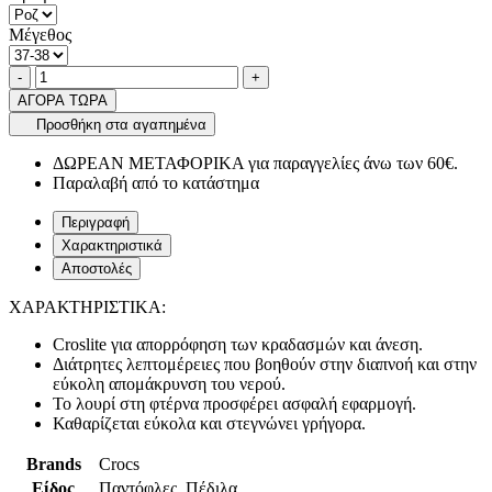
Μέγεθος
Ποσότητα
product.increase.quantity
product.decrease.quantity
-
+
ΑΓΟΡΑ ΤΩΡΑ
Προσθήκη στα αγαπημένα
ΔΩΡΕΑΝ ΜΕΤΑΦΟΡΙΚΑ για παραγγελίες άνω των 60€.
Παραλαβή από το κατάστημα
Περιγραφή
Χαρακτηριστικά
Αποστολές
ΧΑΡΑΚΤΗΡΙΣΤΙΚΑ:
Croslite για απορρόφηση των κραδασμών και άνεση.
Διάτρητες λεπτομέρειες που βοηθούν στην διαπνοή και στην
εύκολη απομάκρυνση του νερού.
Το λουρί στη φτέρνα προσφέρει ασφαλή εφαρμογή.
Καθαρίζεται εύκολα και στεγνώνει γρήγορα.
Brands
Crocs
Είδος
Παντόφλες, Πέδιλα