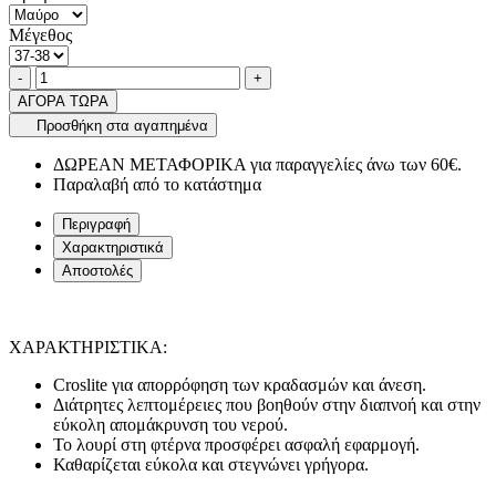
Μέγεθος
Ποσότητα
product.increase.quantity
product.decrease.quantity
-
+
ΑΓΟΡΑ ΤΩΡΑ
Προσθήκη στα αγαπημένα
ΔΩΡΕΑΝ ΜΕΤΑΦΟΡΙΚΑ για παραγγελίες άνω των 60€.
Παραλαβή από το κατάστημα
Περιγραφή
Χαρακτηριστικά
Αποστολές
ΧΑΡΑΚΤΗΡΙΣΤΙΚΑ:
Croslite για απορρόφηση των κραδασμών και άνεση.
Διάτρητες λεπτομέρειες που βοηθούν στην διαπνοή και στην
εύκολη απομάκρυνση του νερού.
Το λουρί στη φτέρνα προσφέρει ασφαλή εφαρμογή.
Καθαρίζεται εύκολα και στεγνώνει γρήγορα.