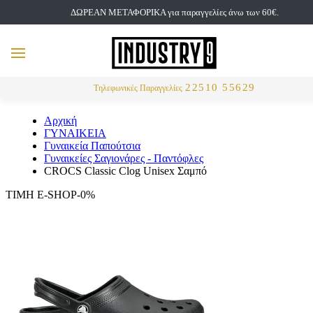
ΔΩΡΕΑΝ ΜΕΤΑΦΟΡΙΚΑ για παραγγελίες άνω των 60€.
but
MENU
Αναζήτηση
22510 55629
Τηλεφωνικές Παραγγελίες
Αρχική
ΓΥΝΑΙΚΕΙΑ
Γυναικεία Παπούτσια
Γυναικείες Σαγιονάρες - Παντόφλες
CROCS Classic Clog Unisex Σαμπό
ΤΙΜΗ E-SHOP-0%