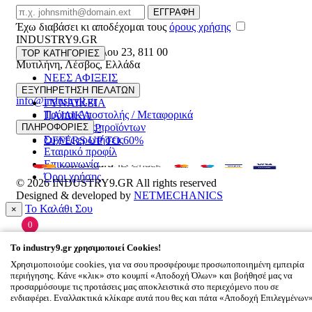
Email
ΕΓΓΡΑΦΗ
Έχω διαβάσει κι αποδέχομαι τους
όρους χρήσης
INDUSTRY9.GR
Ελευθέριου Βενιζέλου 23
,
811 00
TOP ΚΑΤΗΓΟΡΙΕΣ
Μυτιλήνη
,
Λέσβος
,
Ελλάδα
ΝΕΕΣ ΑΦΙΞΕΙΣ
22510 55629
ΑΝΔΡΙΚΑ
ΕΞΥΠΗΡΕΤΗΣΗ ΠΕΛΑΤΩΝ
info@industry9.gr
ΓΥΝΑΙΚΕΙΑ
Τρόποι Αποστολής / Μεταφορικά
ΠΑΙΔΙΚΑ
Επιστροφές προϊόντων
ΠΛΗΡΟΦΟΡΙΕΣ
ΑΞΕΣΟΥΑΡ
Συχνές ερωτήσεις
OFFERS UP TO 60%
Εταιρικό προφίλ
Επικοινωνία
Όροι χρήσης
© 2026
INDUSTRY9.GR
All rights reserved
Designed & developed by
NETMECHANICS
Το Καλάθι Σου
×
0
Βάλε κάτι στο καλάθι σου
To
industry9.gr
χρησιμοποιεί Cookies!
Χρησιμοποιούμε cookies, για να σου προσφέρουμε προσωποποιημένη εμπειρία
περιήγησης. Κάνε «κλικ» στο κουμπί «Αποδοχή Όλων» και βοήθησέ μας να
προσαρμόσουμε τις προτάσεις μας αποκλειστικά στο περιεχόμενο που σε
ενδιαφέρει. Εναλλακτικά κλίκαρε αυτά που θες και πάτα «Αποδοχή Επιλεγμένων