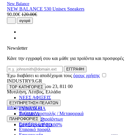
New Balance
NEW BALANCE 530 Unisex Sneakers
90.00€
120.00€
αγορά
Newsletter
Κάνε την εγγραφή σου και μάθε για προϊόντα και προσφορές
Email
ΕΓΓΡΑΦΗ
Έχω διαβάσει κι αποδέχομαι τους
όρους χρήσης
INDUSTRY9.GR
Ελευθέριου Βενιζέλου 23
,
811 00
TOP ΚΑΤΗΓΟΡΙΕΣ
Μυτιλήνη
,
Λέσβος
,
Ελλάδα
ΝΕΕΣ ΑΦΙΞΕΙΣ
22510 55629
ΑΝΔΡΙΚΑ
ΕΞΥΠΗΡΕΤΗΣΗ ΠΕΛΑΤΩΝ
info@industry9.gr
ΓΥΝΑΙΚΕΙΑ
Τρόποι Αποστολής / Μεταφορικά
ΠΑΙΔΙΚΑ
Επιστροφές προϊόντων
ΠΛΗΡΟΦΟΡΙΕΣ
ΑΞΕΣΟΥΑΡ
Συχνές ερωτήσεις
OFFERS UP TO 60%
Εταιρικό προφίλ
Επικοινωνία