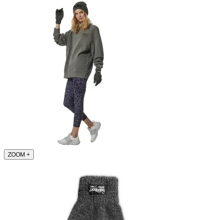
ZOOM
+