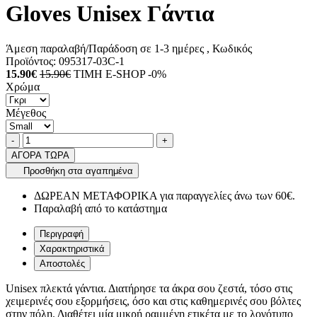
Gloves Unisex Γάντια
Άμεση παραλαβή/Παράδοση σε 1-3 ημέρες
, Κωδικός
Προϊόντος:
095317-03C-1
15.90€
15.90€
ΤΙΜΗ E-SHOP -0%
Χρώμα
Μέγεθος
Ποσότητα
product.increase.quantity
product.decrease.quantity
-
+
ΑΓΟΡΑ ΤΩΡΑ
Προσθήκη στα αγαπημένα
ΔΩΡΕΑΝ ΜΕΤΑΦΟΡΙΚΑ για παραγγελίες άνω των 60€.
Παραλαβή από το κατάστημα
Περιγραφή
Χαρακτηριστικά
Αποστολές
Unisex πλεκτά γάντια. Διατήρησε τα άκρα σου ζεστά, τόσο στις
χειμερινές σου εξορμήσεις, όσο και στις καθημερινές σου βόλτες
στην πόλη. Διαθέτει μία μικρή ραμμένη ετικέτα με το λογότυπο