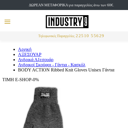
ΔΩΡΕΑΝ ΜΕΤΑΦΟΡΙΚΑ για παραγγελίες άνω των 60€.
but
MENU
Αναζήτηση
22510 55629
Τηλεφωνικές Παραγγελίες
Αρχική
ΑΞΕΣΟΥΑΡ
Ανδρικά Αξεσουάρ
Ανδρικοί Σκούφοι - Γάντια - Κασκόλ
BODY ACTION Ribbed Knit Gloves Unisex Γάντια
ΤΙΜΗ E-SHOP-0%