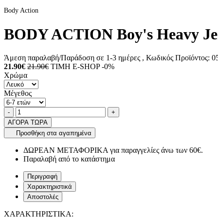
Body Action
BODY ACTION Boy's Heavy Jers
Άμεση παραλαβή/Παράδοση σε 1-3 ημέρες
, Κωδικός Προϊόντος:
05
21.90€
21.90€
ΤΙΜΗ E-SHOP -0%
Χρώμα
Μέγεθος
Ποσότητα
product.increase.quantity
product.decrease.quantity
-
+
ΑΓΟΡΑ ΤΩΡΑ
Προσθήκη στα αγαπημένα
ΔΩΡΕΑΝ ΜΕΤΑΦΟΡΙΚΑ για παραγγελίες άνω των 60€.
Παραλαβή από το κατάστημα
Περιγραφή
Χαρακτηριστικά
Αποστολές
ΧΑΡΑΚΤΗΡΙΣΤΙΚΑ: