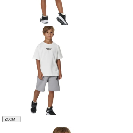
ZOOM
+