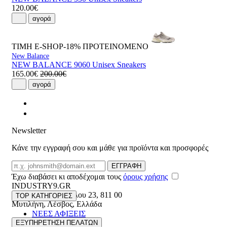
120.00€
αγορά
ΤΙΜΗ E-SHOP-18%
ΠΡΟΤΕΙΝΟΜΕΝΟ
New Balance
NEW BALANCE 9060 Unisex Sneakers
165.00€
200.00€
αγορά
Newsletter
Κάνε την εγγραφή σου και μάθε για προϊόντα και προσφορές
Email
ΕΓΓΡΑΦΗ
Έχω διαβάσει κι αποδέχομαι τους
όρους χρήσης
INDUSTRY9.GR
Ελευθέριου Βενιζέλου 23
,
811 00
TOP ΚΑΤΗΓΟΡΙΕΣ
Μυτιλήνη
,
Λέσβος
,
Ελλάδα
ΝΕΕΣ ΑΦΙΞΕΙΣ
22510 55629
ΑΝΔΡΙΚΑ
ΕΞΥΠΗΡΕΤΗΣΗ ΠΕΛΑΤΩΝ