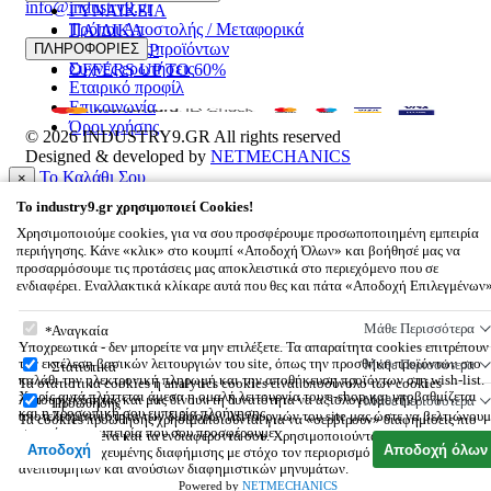
info@industry9.gr
ΓΥΝΑΙΚΕΙΑ
Τρόποι Αποστολής / Μεταφορικά
ΠΑΙΔΙΚΑ
Επιστροφές προϊόντων
ΠΛΗΡΟΦΟΡΙΕΣ
ΑΞΕΣΟΥΑΡ
Συχνές ερωτήσεις
OFFERS UP TO 60%
Εταιρικό προφίλ
Επικοινωνία
Όροι χρήσης
© 2026
INDUSTRY9.GR
All rights reserved
Designed & developed by
NETMECHANICS
Το Καλάθι Σου
×
0
To
industry9.gr
χρησιμοποιεί Cookies!
Βάλε κάτι στο καλάθι σου
Χρησιμοποιούμε cookies, για να σου προσφέρουμε προσωποποιημένη εμπειρία
περιήγησης. Κάνε «κλικ» στο κουμπί «Αποδοχή Όλων» και βοήθησέ μας να
προσαρμόσουμε τις προτάσεις μας αποκλειστικά στο περιεχόμενο που σε
ενδιαφέρει. Εναλλακτικά κλίκαρε αυτά που θες και πάτα «Αποδοχή Επιλεγμένων
To
industry9.gr
χρησιμοποιεί Cookies!
Μάθε Περισσότερα
Αναγκαία
Υποχρεωτικά - δεν μπορείτε να μην επιλέξετε. Τα απαραίτητα cookies επιτρέπουν
την εκτέλεση βασικών λειτουργιών του site, όπως την προσθήκη προϊόντων στο
Μάθε Περισσότερα
Στατιστικά
καλάθι την ηλεκτρονική πληρωμή και την αποθήκευση προϊόντων στη wish-list.
Τα στατιστικά cookies ή analytics cookies είναι υποσύνολο των cookies
Χωρίς αυτά πλήττεται άμεσα η ομαλή λειτουργία του e-shop και υποβαθμίζεται
λειτουργικότητας και μας δίνουν τη δυνατότητα να αξιολογούμε την
Μάθε Περισσότερα
Προώθησης
και η προσωπική σου εμπειρία πλοήγησης.
αποτελεσματικότητα των διάφορων λειτουργιών του site μας ώστε να βελτιώνουμ
Τα cookies προώθησης χρησιμοποιούνται για να «σερβίρουν» διαφημίσεις πιο
συνεχώς την εμπειρία που σου προσφέρουμε.
σχετικές με εσένα και τα ενδιαφέροντά σου. Χρησιμοποιούνται επίσης για την
Αποδοχή
Αποδοχή όλων
αποστολή στοχευμένης διαφήμισης με στόχο τον περιορισμό των μαζικών,
ανεπιθύμητων και ανούσιων διαφημιστικών μηνυμάτων.
Powered by
NETMECHANICS