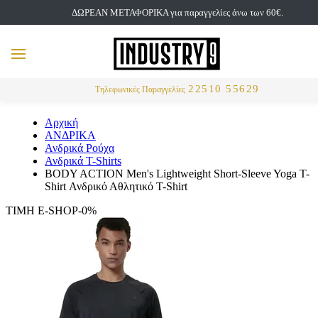
ΔΩΡΕΑΝ ΜΕΤΑΦΟΡΙΚΑ για παραγγελίες άνω των 60€.
but
MENU
Αναζήτηση
22510 55629
Τηλεφωνικές Παραγγελίες
Αρχική
ΑΝΔΡΙΚΑ
Ανδρικά Ρούχα
Ανδρικά T-Shirts
BODY ACTION Men's Lightweight Short-Sleeve Yoga T-
Shirt Ανδρικό Αθλητικό T-Shirt
ΤΙΜΗ E-SHOP-0%