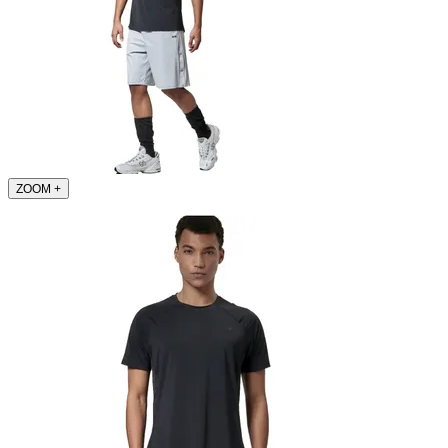
ZOOM
+