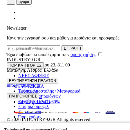
αγορά
Newsletter
Κάνε την εγγραφή σου και μάθε για προϊόντα και προσφορές
Email
ΕΓΓΡΑΦΗ
Έχω διαβάσει κι αποδέχομαι τους
όρους χρήσης
INDUSTRY9.GR
Ελευθέριου Βενιζέλου 23
,
811 00
TOP ΚΑΤΗΓΟΡΙΕΣ
Μυτιλήνη
,
Λέσβος
,
Ελλάδα
ΝΕΕΣ ΑΦΙΞΕΙΣ
22510 55629
ΑΝΔΡΙΚΑ
ΕΞΥΠΗΡΕΤΗΣΗ ΠΕΛΑΤΩΝ
info@industry9.gr
ΓΥΝΑΙΚΕΙΑ
Τρόποι Αποστολής / Μεταφορικά
ΠΑΙΔΙΚΑ
Επιστροφές προϊόντων
ΠΛΗΡΟΦΟΡΙΕΣ
ΑΞΕΣΟΥΑΡ
Συχνές ερωτήσεις
OFFERS UP TO 60%
Εταιρικό προφίλ
Επικοινωνία
Όροι χρήσης
© 2026
INDUSTRY9.GR
All rights reserved
Designed & developed by
NETMECHANICS
To
industry9.gr
χρησιμοποιεί Cookies!