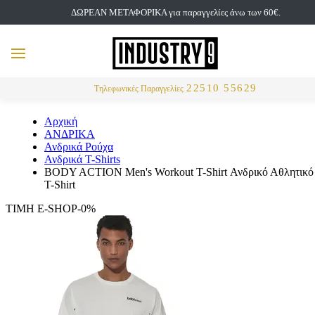
ΔΩΡΕΑΝ ΜΕΤΑΦΟΡΙΚΑ για παραγγελίες άνω των 60€.
but
MENU
Αναζήτηση
22510 55629
Τηλεφωνικές Παραγγελίες
Αρχική
ΑΝΔΡΙΚΑ
Ανδρικά Ρούχα
Ανδρικά T-Shirts
BODY ACTION Men's Workout T-Shirt Ανδρικό Αθλητικό
T-Shirt
ΤΙΜΗ E-SHOP-0%