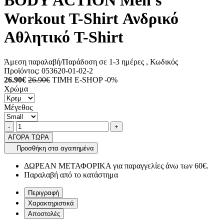
BODY ACTION Men's
Workout T-Shirt Ανδρικό
Αθλητικό T-Shirt
Άμεση παραλαβή/Παράδοση σε 1-3 ημέρες
, Κωδικός
Προϊόντος:
053620-01-02-2
26.90€
26.90€
ΤΙΜΗ E-SHOP -0%
Χρώμα
Μέγεθος
Ποσότητα
product.increase.quantity
product.decrease.quantity
-
+
ΑΓΟΡΑ ΤΩΡΑ
Προσθήκη στα αγαπημένα
ΔΩΡΕΑΝ ΜΕΤΑΦΟΡΙΚΑ για παραγγελίες άνω των 60€.
Παραλαβή από το κατάστημα
Περιγραφή
Χαρακτηριστικά
Αποστολές