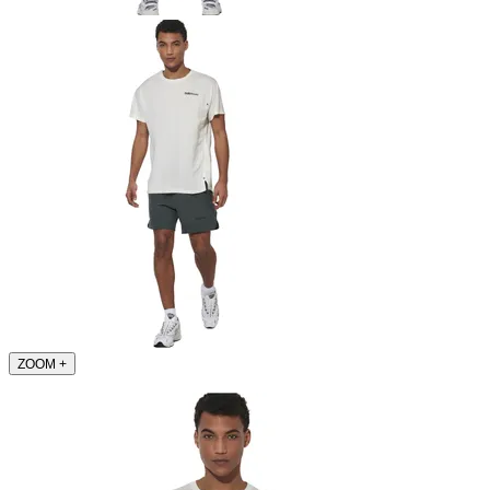
ZOOM
+