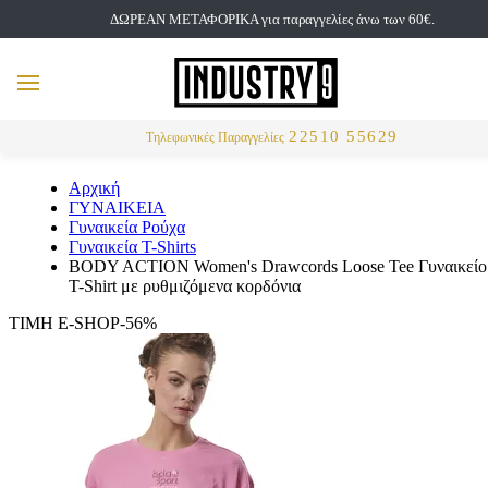
ΔΩΡΕΑΝ ΜΕΤΑΦΟΡΙΚΑ για παραγγελίες άνω των 60€.
but
MENU
Αναζήτηση
22510 55629
Τηλεφωνικές Παραγγελίες
Αρχική
ΓΥΝΑΙΚΕΙΑ
Γυναικεία Ρούχα
Γυναικεία T-Shirts
BODY ACTION Women's Drawcords Loose Tee Γυναικείο
T-Shirt με ρυθμιζόμενα κορδόνια
ΤΙΜΗ E-SHOP-56%