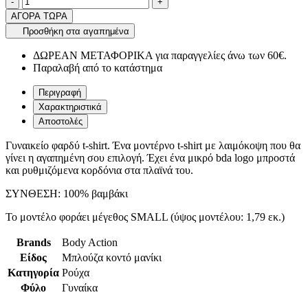
product.increase.quantity
product.decrease.quantity
-
+
ΑΓΟΡΑ ΤΩΡΑ
Προσθήκη στα αγαπημένα
ΔΩΡΕΑΝ ΜΕΤΑΦΟΡΙΚΑ για παραγγελίες άνω των 60€.
Παραλαβή από το κατάστημα
Περιγραφή
Χαρακτηριστικά
Αποστολές
Γυναικείο φαρδύ t-shirt. Ένα μοντέρνο t-shirt με λαιμόκοψη που θα
γίνει η αγαπημένη σου επιλογή. Έχει ένα μικρό bda logo μπροστά
και ρυθμιζόμενα κορδόνια στα πλαϊνά του.
ΣΥΝΘΕΣΗ: 100% βαμβάκι
Το μοντέλο φοράει μέγεθος SMALL (ύψος μοντέλου: 1,79 εκ.)
Brands
Body Action
Είδος
Μπλούζα κοντό μανίκι
Κατηγορία
Ρούχα
Φύλο
Γυναίκα