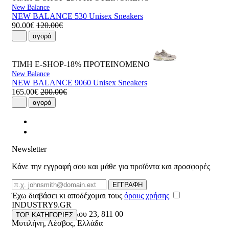
New Balance
NEW BALANCE 530 Unisex Sneakers
90.00€
120.00€
αγορά
ΤΙΜΗ E-SHOP-18%
ΠΡΟΤΕΙΝΟΜΕΝΟ
New Balance
NEW BALANCE 9060 Unisex Sneakers
165.00€
200.00€
αγορά
Newsletter
Κάνε την εγγραφή σου και μάθε για προϊόντα και προσφορές
Email
ΕΓΓΡΑΦΗ
Έχω διαβάσει κι αποδέχομαι τους
όρους χρήσης
INDUSTRY9.GR
Ελευθέριου Βενιζέλου 23
,
811 00
TOP ΚΑΤΗΓΟΡΙΕΣ
Μυτιλήνη
,
Λέσβος
,
Ελλάδα