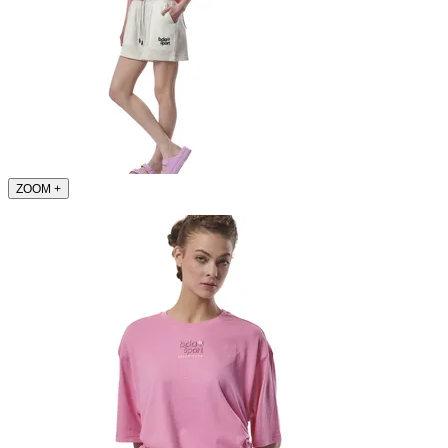
ZOOM
+