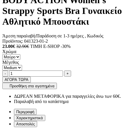
BODY ACTION Women's
Strappy Sports Bra Γυναικείο
Αθλητικό Μπουστάκι
Άμεση παραλαβή/Παράδοση σε 1-3 ημέρες
, Κωδικός
Προϊόντος:
041323-01-2
23.00€
32.90€
ΤΙΜΗ E-SHOP -30%
Χρώμα
Μέγεθος
Ποσότητα
product.increase.quantity
product.decrease.quantity
-
+
ΑΓΟΡΑ ΤΩΡΑ
Προσθήκη στα αγαπημένα
ΔΩΡΕΑΝ ΜΕΤΑΦΟΡΙΚΑ για παραγγελίες άνω των 60€.
Παραλαβή από το κατάστημα
Περιγραφή
Χαρακτηριστικά
Αποστολές