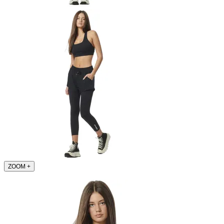
ZOOM
+