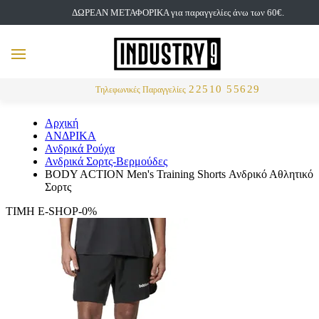
ΔΩΡΕΑΝ ΜΕΤΑΦΟΡΙΚΑ για παραγγελίες άνω των 60€.
but
MENU
Αναζήτηση
22510 55629
Τηλεφωνικές Παραγγελίες
Αρχική
ΑΝΔΡΙΚΑ
Ανδρικά Ρούχα
Ανδρικά Σορτς-Βερμούδες
BODY ACTION Men's Training Shorts Ανδρικό Αθλητικό
Σορτς
ΤΙΜΗ E-SHOP-0%