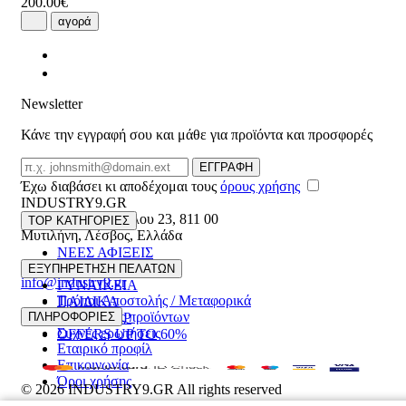
200.00€
αγορά
Newsletter
Κάνε την εγγραφή σου και μάθε για προϊόντα και προσφορές
Email
ΕΓΓΡΑΦΗ
Έχω διαβάσει κι αποδέχομαι τους
όρους χρήσης
INDUSTRY9.GR
Ελευθέριου Βενιζέλου 23
,
811 00
TOP ΚΑΤΗΓΟΡΙΕΣ
Μυτιλήνη
,
Λέσβος
,
Ελλάδα
ΝΕΕΣ ΑΦΙΞΕΙΣ
22510 55629
ΑΝΔΡΙΚΑ
ΕΞΥΠΗΡΕΤΗΣΗ ΠΕΛΑΤΩΝ
info@industry9.gr
ΓΥΝΑΙΚΕΙΑ
Τρόποι Αποστολής / Μεταφορικά
ΠΑΙΔΙΚΑ
Επιστροφές προϊόντων
ΠΛΗΡΟΦΟΡΙΕΣ
ΑΞΕΣΟΥΑΡ
Συχνές ερωτήσεις
OFFERS UP TO 60%
Εταιρικό προφίλ
Επικοινωνία
Όροι χρήσης
© 2026
INDUSTRY9.GR
All rights reserved
Designed & developed by
NETMECHANICS