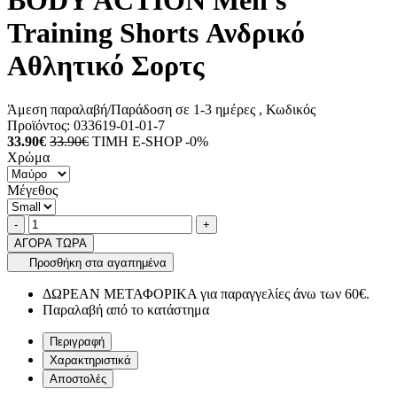
BODY ACTION Men's
Training Shorts Ανδρικό
Αθλητικό Σορτς
Άμεση παραλαβή/Παράδοση σε 1-3 ημέρες
, Κωδικός
Προϊόντος:
033619-01-01-7
33.90€
33.90€
ΤΙΜΗ E-SHOP -0%
Χρώμα
Μέγεθος
Ποσότητα
product.increase.quantity
product.decrease.quantity
-
+
ΑΓΟΡΑ ΤΩΡΑ
Προσθήκη στα αγαπημένα
ΔΩΡΕΑΝ ΜΕΤΑΦΟΡΙΚΑ για παραγγελίες άνω των 60€.
Παραλαβή από το κατάστημα
Περιγραφή
Χαρακτηριστικά
Αποστολές