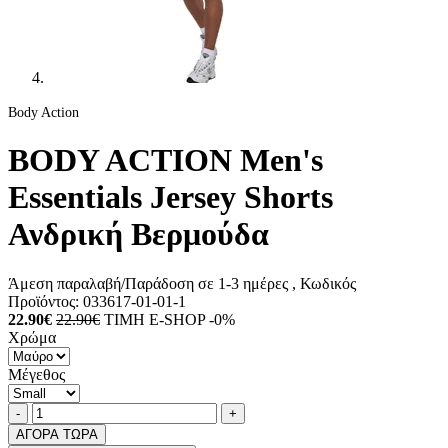
Body Action
BODY ACTION Men's
Essentials Jersey Shorts
Ανδρική Βερμούδα
Άμεση παραλαβή/Παράδοση σε 1-3 ημέρες
, Κωδικός
Προϊόντος:
033617-01-01-1
22.90€
22.90€
ΤΙΜΗ E-SHOP -0%
Χρώμα
Μέγεθος
Ποσότητα
product.increase.quantity
product.decrease.quantity
-
+
ΑΓΟΡΑ ΤΩΡΑ