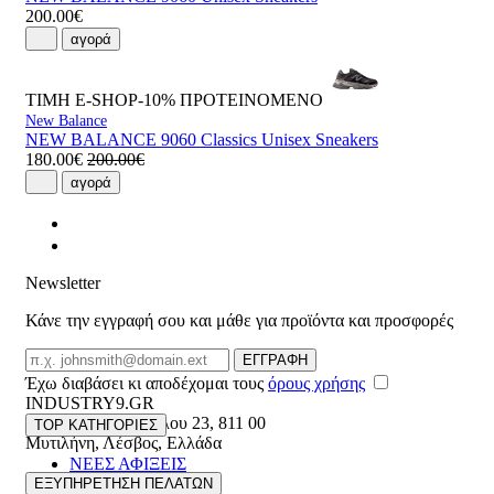
200.00€
αγορά
ΤΙΜΗ E-SHOP-10%
ΠΡΟΤΕΙΝΟΜΕΝΟ
New Balance
NEW BALANCE 9060 Classics Unisex Sneakers
180.00€
200.00€
αγορά
Newsletter
Κάνε την εγγραφή σου και μάθε για προϊόντα και προσφορές
Email
ΕΓΓΡΑΦΗ
Έχω διαβάσει κι αποδέχομαι τους
όρους χρήσης
INDUSTRY9.GR
Ελευθέριου Βενιζέλου 23
,
811 00
TOP ΚΑΤΗΓΟΡΙΕΣ
Μυτιλήνη
,
Λέσβος
,
Ελλάδα
ΝΕΕΣ ΑΦΙΞΕΙΣ
22510 55629
ΑΝΔΡΙΚΑ
ΕΞΥΠΗΡΕΤΗΣΗ ΠΕΛΑΤΩΝ