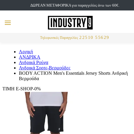
ΔΩΡΕΑΝ ΜΕΤΑΦΟΡΙΚΑ για παραγγελίες άνω των 60€.
but
MENU
Αναζήτηση
22510 55629
Τηλεφωνικές Παραγγελίες
Αρχική
ΑΝΔΡΙΚΑ
Ανδρικά Ρούχα
Ανδρικά Σορτς-Βερμούδες
BODY ACTION Men's Essentials Jersey Shorts Ανδρική
Βερμούδα
ΤΙΜΗ E-SHOP-0%