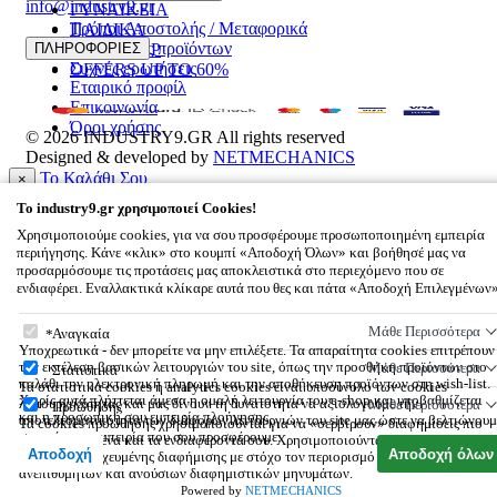
info@industry9.gr
ΓΥΝΑΙΚΕΙΑ
Τρόποι Αποστολής / Μεταφορικά
ΠΑΙΔΙΚΑ
Επιστροφές προϊόντων
ΠΛΗΡΟΦΟΡΙΕΣ
ΑΞΕΣΟΥΑΡ
Συχνές ερωτήσεις
OFFERS UP TO 60%
Εταιρικό προφίλ
Επικοινωνία
Όροι χρήσης
© 2026
INDUSTRY9.GR
All rights reserved
Designed & developed by
NETMECHANICS
Το Καλάθι Σου
×
0
To
industry9.gr
χρησιμοποιεί Cookies!
Βάλε κάτι στο καλάθι σου
Χρησιμοποιούμε cookies, για να σου προσφέρουμε προσωποποιημένη εμπειρία
περιήγησης. Κάνε «κλικ» στο κουμπί «Αποδοχή Όλων» και βοήθησέ μας να
προσαρμόσουμε τις προτάσεις μας αποκλειστικά στο περιεχόμενο που σε
ενδιαφέρει. Εναλλακτικά κλίκαρε αυτά που θες και πάτα «Αποδοχή Επιλεγμένων
To
industry9.gr
χρησιμοποιεί Cookies!
Μάθε Περισσότερα
Αναγκαία
Υποχρεωτικά - δεν μπορείτε να μην επιλέξετε. Τα απαραίτητα cookies επιτρέπουν
την εκτέλεση βασικών λειτουργιών του site, όπως την προσθήκη προϊόντων στο
Μάθε Περισσότερα
Στατιστικά
καλάθι την ηλεκτρονική πληρωμή και την αποθήκευση προϊόντων στη wish-list.
Τα στατιστικά cookies ή analytics cookies είναι υποσύνολο των cookies
Χωρίς αυτά πλήττεται άμεσα η ομαλή λειτουργία του e-shop και υποβαθμίζεται
λειτουργικότητας και μας δίνουν τη δυνατότητα να αξιολογούμε την
Μάθε Περισσότερα
Προώθησης
και η προσωπική σου εμπειρία πλοήγησης.
αποτελεσματικότητα των διάφορων λειτουργιών του site μας ώστε να βελτιώνουμ
Τα cookies προώθησης χρησιμοποιούνται για να «σερβίρουν» διαφημίσεις πιο
συνεχώς την εμπειρία που σου προσφέρουμε.
σχετικές με εσένα και τα ενδιαφέροντά σου. Χρησιμοποιούνται επίσης για την
Αποδοχή
Αποδοχή όλων
αποστολή στοχευμένης διαφήμισης με στόχο τον περιορισμό των μαζικών,
ανεπιθύμητων και ανούσιων διαφημιστικών μηνυμάτων.
Powered by
NETMECHANICS